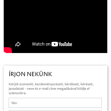
ÍRJON NEKÜNK
Kérjük üzenetét, kezdeményezéseit, kérdéseit, kéréseit,
javaslatait - neve és e-mail címe megadásával küldje el
számunkra.
Név