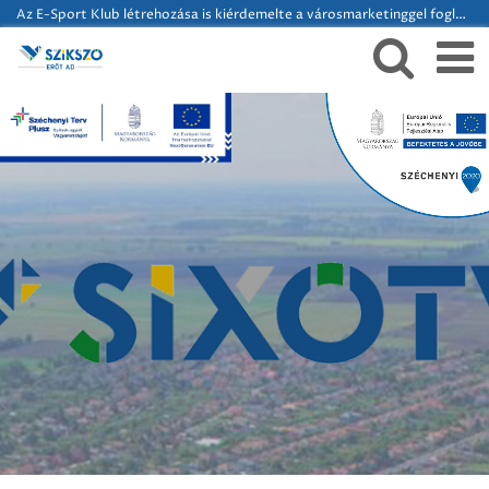
Az E-Sport Klub létrehozása is kiérdemelte a városmarketinggel foglalkozó szervezetek elismerését