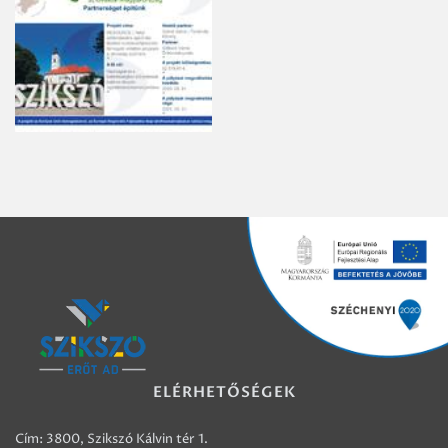
ELÉRHETŐSÉGEK
Cím: 3800, Szikszó Kálvin tér 1.