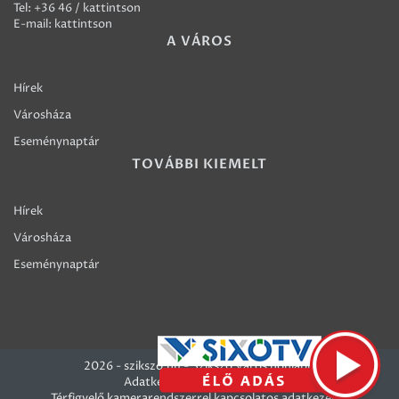
Tel:
+36 46 / kattintson
E-mail:
kattintson
A VÁROS
Hírek
Városháza
Eseménynaptár
TOVÁBBI KIEMELT
Hírek
Városháza
Eseménynaptár
2026 - szikszo.hu - Szikszó Város honlapja
Adatkezelési szabályzatok
Térfigyelő kamerarendszerrel kapcsolatos adatkezelési