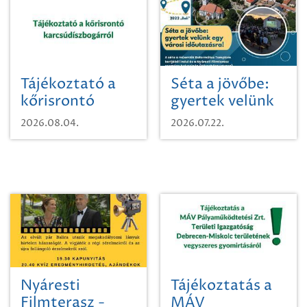
Tájékoztató a
Séta a jövőbe:
kőrisrontó
gyertek velünk
karcsúdíszbogárról
egy városi
2026.08.04.
2026.07.22.
időutazásra!
Nyáresti
Tájékoztatás a
Filmterasz -
MÁV