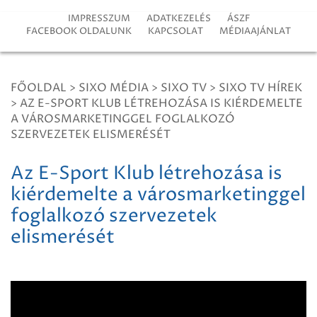
IMPRESSZUM
ADATKEZELÉS
ÁSZF
FACEBOOK OLDALUNK
KAPCSOLAT
MÉDIAAJÁNLAT
FŐOLDAL
>
SIXO MÉDIA
>
SIXO TV
>
SIXO TV HÍREK
>
AZ E-SPORT KLUB LÉTREHOZÁSA IS KIÉRDEMELTE
A VÁROSMARKETINGGEL FOGLALKOZÓ
SZERVEZETEK ELISMERÉSÉT
Az E-Sport Klub létrehozása is
kiérdemelte a városmarketinggel
foglalkozó szervezetek
elismerését