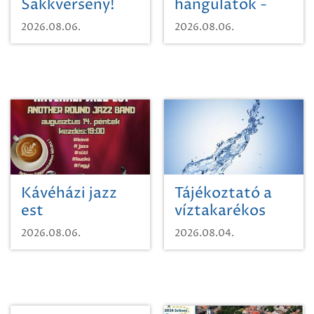
Sakkverseny!
hangulatok -
Mágnás Miska
2026.08.06.
2026.08.06.
Kávéházi jazz
Tájékoztató a
est
víztakarékos
vízhasználatról
2026.08.06.
2026.08.04.