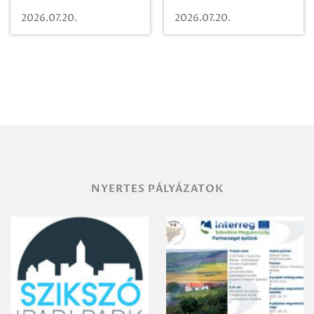
Beugró a
Pályaműködtetési
2026.07.20.
2026.07.20.
Paradicsomba
Zrt. Területi
Igazgatóság
Debrecen-
Miskolc
területének
vegyszeres
gyomirtásáról
NYERTES PÁLYÁZATOK