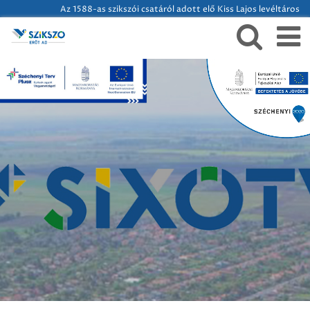
Az 1588-as szikszói csatáról adott elő Kiss Lajos levéltáros