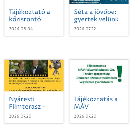
Tájékoztató a
Séta a jövőbe:
kőrisrontó
gyertek velünk
karcsúdíszbogárról
egy városi
2026.08.04.
2026.07.22.
időutazásra!
Nyáresti
Tájékoztatás a
Filmterasz -
MÁV
Beugró a
Pályaműködtetési
2026.07.20.
2026.07.20.
Paradicsomba
Zrt. Területi
Igazgatóság