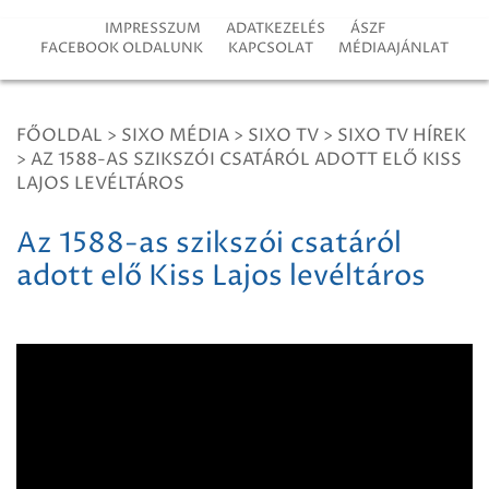
IMPRESSZUM
ADATKEZELÉS
ÁSZF
FACEBOOK OLDALUNK
KAPCSOLAT
MÉDIAAJÁNLAT
FŐOLDAL
>
SIXO MÉDIA
>
SIXO TV
>
SIXO TV HÍREK
>
AZ 1588-AS SZIKSZÓI CSATÁRÓL ADOTT ELŐ KISS
LAJOS LEVÉLTÁROS
Az 1588-as szikszói csatáról
adott elő Kiss Lajos levéltáros