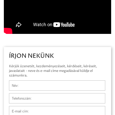
ÍRJON NEKÜNK
Kérjük üzenetét, kezdeményezéseit, kérdéseit, kéréseit,
javaslatait - neve és e-mail címe megadásával küldje el
számunkra.
Név
Telefonszám
E-mail cím