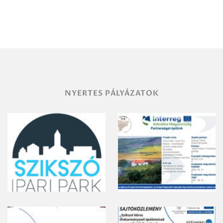
Debrecen-
Miskolc
területének
vegyszeres
gyomirtásáról
NYERTES PÁLYÁZATOK