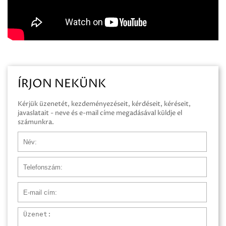
ÍRJON NEKÜNK
Kérjük üzenetét, kezdeményezéseit, kérdéseit, kéréseit,
javaslatait - neve és e-mail címe megadásával küldje el
számunkra.
Név
Telefonszám
E-mail cím
Üzenet