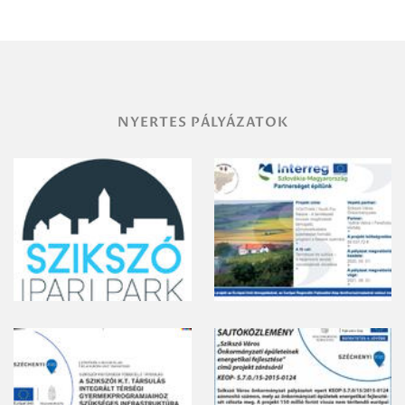
területének
vegyszeres
gyomirtásáról
NYERTES PÁLYÁZATOK