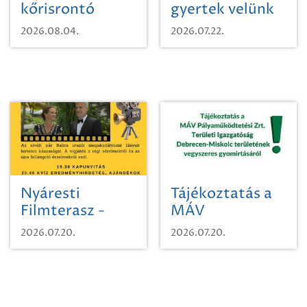
kőrisrontó
gyertek velünk
karcsúdíszbogárról
egy városi
2026.08.04.
2026.07.22.
időutazásra!
Nyáresti
Tájékoztatás a
Filmterasz -
MÁV
Beugró a
Pályaműködtetési
2026.07.20.
2026.07.20.
Paradicsomba
Zrt. Területi
Igazgatóság
Debrecen-
Miskolc