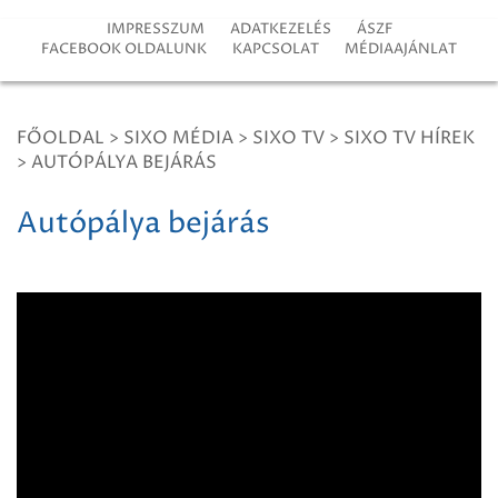
IMPRESSZUM
ADATKEZELÉS
ÁSZF
FACEBOOK OLDALUNK
KAPCSOLAT
MÉDIAAJÁNLAT
FŐOLDAL
>
SIXO MÉDIA
>
SIXO TV
>
SIXO TV HÍREK
>
AUTÓPÁLYA BEJÁRÁS
Autópálya bejárás