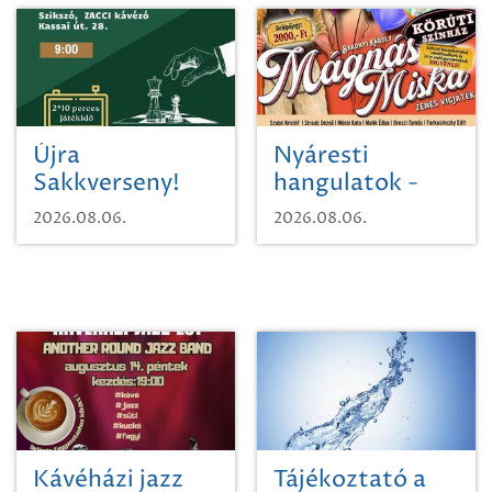
Újra
Nyáresti
Sakkverseny!
hangulatok -
Mágnás Miska
2026.08.06.
2026.08.06.
Kávéházi jazz
Tájékoztató a