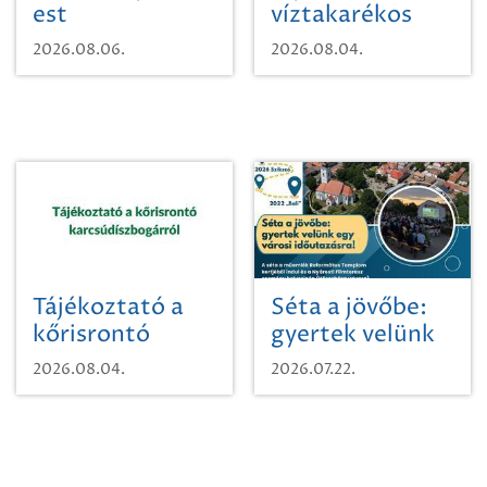
est
víztakarékos
vízhasználatról
2026.08.06.
2026.08.04.
Tájékoztató a
Séta a jövőbe:
kőrisrontó
gyertek velünk
karcsúdíszbogárról
egy városi
2026.08.04.
2026.07.22.
időutazásra!