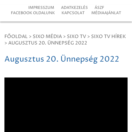
IMPRESSZUM
ADATKEZELÉS
ÁSZF
FACEBOOK OLDALUNK
KAPCSOLAT
MÉDIAAJÁNLAT
FŐOLDAL
>
SIXO MÉDIA
>
SIXO TV
>
SIXO TV HÍREK
>
AUGUSZTUS 20. ÜNNEPSÉG 2022
Augusztus 20. Ünnepség 2022