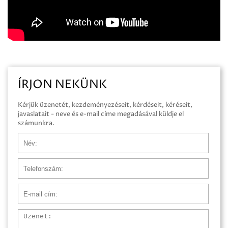
ÍRJON NEKÜNK
Kérjük üzenetét, kezdeményezéseit, kérdéseit, kéréseit,
javaslatait - neve és e-mail címe megadásával küldje el
számunkra.
Név
Telefonszám
E-mail cím
Üzenet