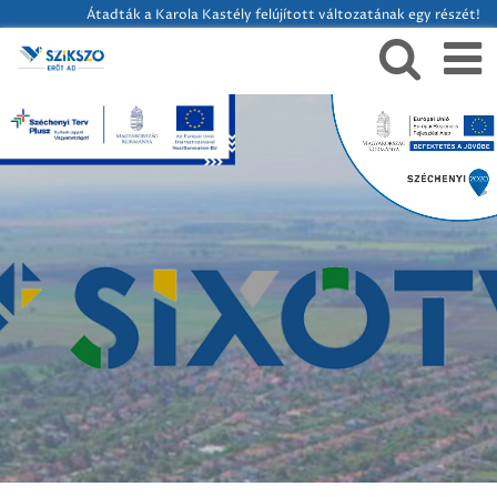
Átadták a Karola Kastély felújított változatának egy részét!