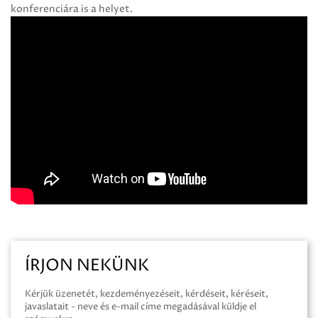
konferenciára is a helyet.
ÍRJON NEKÜNK
Kérjük üzenetét, kezdeményezéseit, kérdéseit, kéréseit,
javaslatait - neve és e-mail címe megadásával küldje el