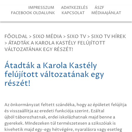
IMPRESSZUM
ADATKEZELÉS
ÁSZF
FACEBOOK OLDALUNK
KAPCSOLAT
MÉDIAAJÁNLAT
FŐOLDAL
>
SIXO MÉDIA
>
SIXO TV
>
SIXO TV HÍREK
>
ÁTADTÁK A KAROLA KASTÉLY FELÚJÍTOTT
VÁLTOZATÁNAK EGY RÉSZÉT!
Átadták a Karola Kastély
felújított változatának egy
részét!
Az önkormányzat feltett szándéka, hogy az épületet felújítja
és visszaállítja az eredeti funkciója szerint. Ezáltal
újból táborozhatnak, erdei iskolázhatnak majd benne a
gyerekek. MIndezeken túl természetesen a szikszóiak is
kivehetik majd egy-egy hétvégére, nyaralásra vagy esetleg