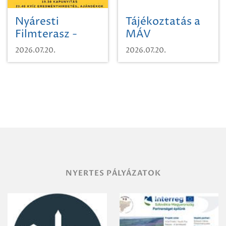
Nyáresti
Tájékoztatás a
Filmterasz -
MÁV
Beugró a
Pályaműködtetési
2026.07.20.
2026.07.20.
Paradicsomba
Zrt. Területi
Igazgatóság
Debrecen-
Miskolc
területének
vegyszeres
gyomirtásáról
NYERTES PÁLYÁZATOK