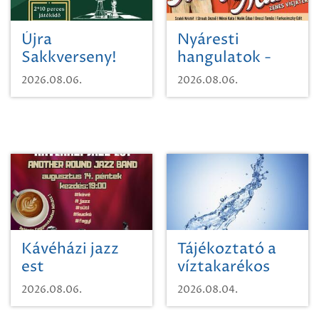
Újra
Nyáresti
Sakkverseny!
hangulatok -
Mágnás Miska
2026.08.06.
2026.08.06.
Kávéházi jazz
Tájékoztató a
est
víztakarékos
vízhasználatról
2026.08.06.
2026.08.04.