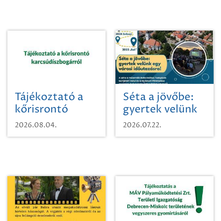
Tájékoztató a
Séta a jövőbe:
kőrisrontó
gyertek velünk
karcsúdíszbogárról
egy városi
2026.08.04.
2026.07.22.
időutazásra!