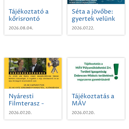
Tájékoztató a
Séta a jövőbe:
kőrisrontó
gyertek velünk
karcsúdíszbogárról
egy városi
2026.08.04.
2026.07.22.
időutazásra!
Nyáresti
Tájékoztatás a
Filmterasz -
MÁV
Beugró a
Pályaműködtetési
2026.07.20.
2026.07.20.
Paradicsomba
Zrt. Területi
Igazgatóság