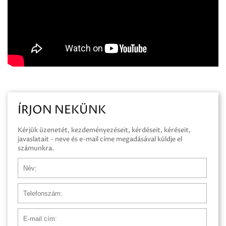
ÍRJON NEKÜNK
Kérjük üzenetét, kezdeményezéseit, kérdéseit, kéréseit,
javaslatait - neve és e-mail címe megadásával küldje el
számunkra.
Név
Telefonszám
E-mail cím