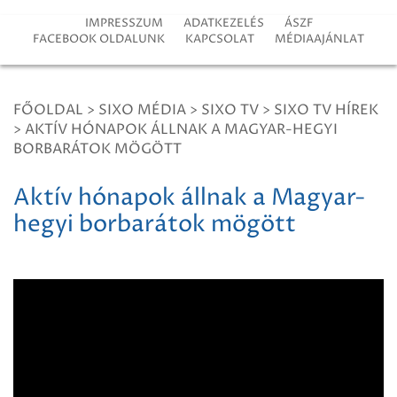
IMPRESSZUM
ADATKEZELÉS
ÁSZF
FACEBOOK OLDALUNK
KAPCSOLAT
MÉDIAAJÁNLAT
FŐOLDAL
>
SIXO MÉDIA
>
SIXO TV
>
SIXO TV HÍREK
>
AKTÍV HÓNAPOK ÁLLNAK A MAGYAR-HEGYI
BORBARÁTOK MÖGÖTT
Aktív hónapok állnak a Magyar-
hegyi borbarátok mögött