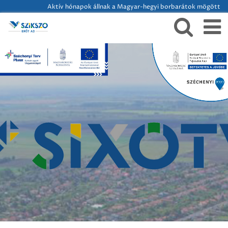
Aktív hónapok állnak a Magyar-hegyi borbarátok mögött