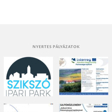
Debrecen-
Miskolc
területének
vegyszeres
gyomirtásáról
NYERTES PÁLYÁZATOK