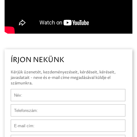
ÍRJON NEKÜNK
Kérjük üzenetét, kezdeményezéseit, kérdéseit, kéréseit,
javaslatait - neve és e-mail címe megadásával küldje el
számunkra.
Név
Telefonszám
E-mail cím