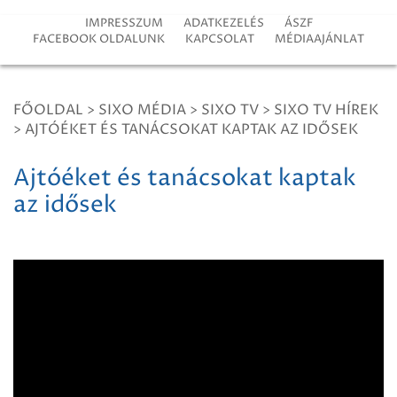
IMPRESSZUM
ADATKEZELÉS
ÁSZF
FACEBOOK OLDALUNK
KAPCSOLAT
MÉDIAAJÁNLAT
FŐOLDAL
>
SIXO MÉDIA
>
SIXO TV
>
SIXO TV HÍREK
>
AJTÓÉKET ÉS TANÁCSOKAT KAPTAK AZ IDŐSEK
Ajtóéket és tanácsokat kaptak
az idősek