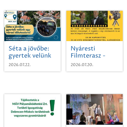
Séta a jövőbe:
Nyáresti
gyertek velünk
Filmterasz -
egy városi
Beugró a
2026.07.22.
2026.07.20.
időutazásra!
Paradicsomba