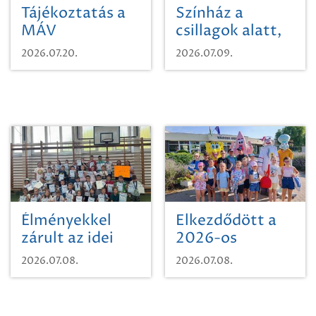
Tájékoztatás a
Színház a
MÁV
csillagok alatt,
Pályaműködtetési
sikeres nyitány
2026.07.20.
2026.07.09.
Zrt. Területi
Szikszón
Igazgatóság
Debrecen-
Miskolc
területének
vegyszeres
gyomirtásáról
Élményekkel
Elkezdődött a
zárult az idei
2026-os
sporttábor!
SpongyaBob
2026.07.08.
2026.07.08.
tábor!