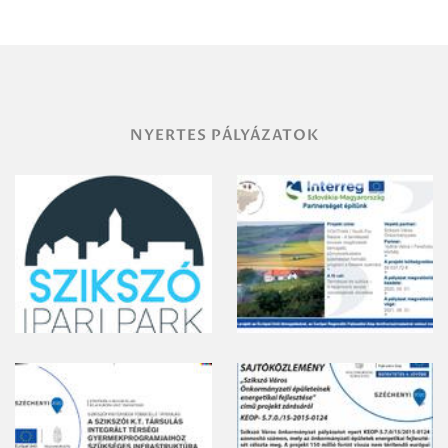
területének
vegyszeres
gyomirtásáról
NYERTES PÁLYÁZATOK