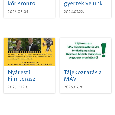
kőrisrontó
gyertek velünk
karcsúdíszbogárról
egy városi
2026.08.04.
2026.07.22.
időutazásra!
Nyáresti
Tájékoztatás a
Filmterasz -
MÁV
Beugró a
Pályaműködtetési
2026.07.20.
2026.07.20.
Paradicsomba
Zrt. Területi
Igazgatóság
Debrecen-
Miskolc