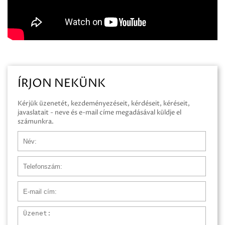
ÍRJON NEKÜNK
Kérjük üzenetét, kezdeményezéseit, kérdéseit, kéréseit,
javaslatait - neve és e-mail címe megadásával küldje el
számunkra.
Név
Telefonszám
E-mail cím
Üzenet