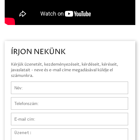
ÍRJON NEKÜNK
Kérjük üzenetét, kezdeményezéseit, kérdéseit, kéréseit,
javaslatait - neve és e-mail címe megadásával küldje el
számunkra.
Név
Telefonszám
E-mail cím
Üzenet