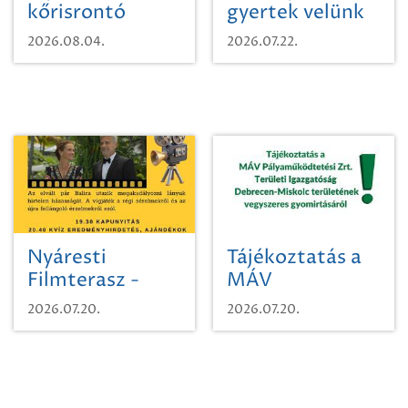
kőrisrontó
gyertek velünk
karcsúdíszbogárról
egy városi
2026.08.04.
2026.07.22.
időutazásra!
Nyáresti
Tájékoztatás a
Filmterasz -
MÁV
Beugró a
Pályaműködtetési
2026.07.20.
2026.07.20.
Paradicsomba
Zrt. Területi
Igazgatóság
Debrecen-
Miskolc