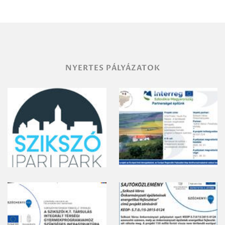
területének
vegyszeres
gyomirtásáról
NYERTES PÁLYÁZATOK