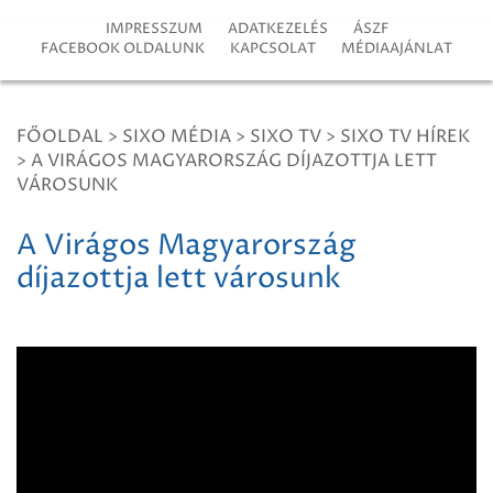
IMPRESSZUM
ADATKEZELÉS
ÁSZF
FACEBOOK OLDALUNK
KAPCSOLAT
MÉDIAAJÁNLAT
FŐOLDAL
>
SIXO MÉDIA
>
SIXO TV
>
SIXO TV HÍREK
>
A VIRÁGOS MAGYARORSZÁG DÍJAZOTTJA LETT
VÁROSUNK
A Virágos Magyarország
díjazottja lett városunk