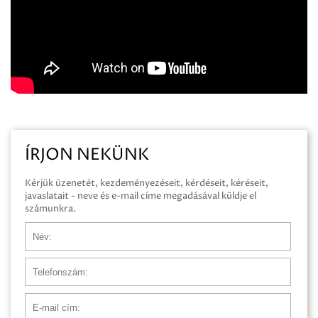
ÍRJON NEKÜNK
Kérjük üzenetét, kezdeményezéseit, kérdéseit, kéréseit,
javaslatait - neve és e-mail címe megadásával küldje el
számunkra.
Név
Telefonszám
E-mail cím