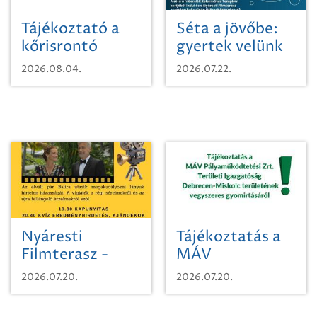
Tájékoztató a
Séta a jövőbe:
kőrisrontó
gyertek velünk
karcsúdíszbogárról
egy városi
2026.08.04.
2026.07.22.
időutazásra!
Nyáresti
Tájékoztatás a
Filmterasz -
MÁV
Beugró a
Pályaműködtetési
2026.07.20.
2026.07.20.
Paradicsomba
Zrt. Területi
Igazgatóság