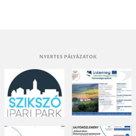
Debrecen-
Miskolc
területének
vegyszeres
gyomirtásáról
NYERTES PÁLYÁZATOK