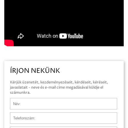
ÍRJON NEKÜNK
Kérjük üzenetét, kezdeményezéseit, kérdéseit, kéréseit,
javaslatait - neve és e-mail címe megadásával küldje el
számunkra.
Név
Telefonszám