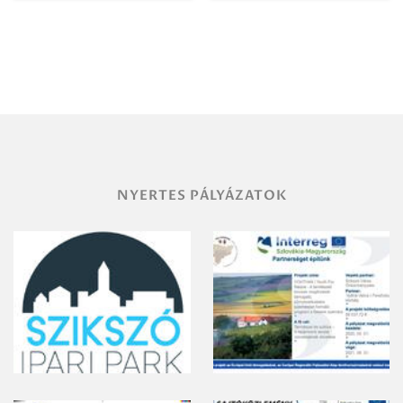
Igazgatóság
Debrecen-
Miskolc
területének
vegyszeres
gyomirtásáról
NYERTES PÁLYÁZATOK