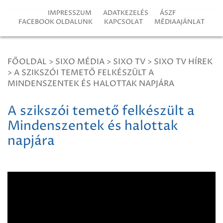
IMPRESSZUM
ADATKEZELÉS
ÁSZF
FACEBOOK OLDALUNK
KAPCSOLAT
MÉDIAAJÁNLAT
FŐOLDAL
>
SIXO MÉDIA
>
SIXO TV
>
SIXO TV HÍREK
>
A SZIKSZÓI TEMETŐ FELKÉSZÜLT A
MINDENSZENTEK ÉS HALOTTAK NAPJÁRA
A szikszói temető felkészült a
Mindenszentek és halottak
napjára