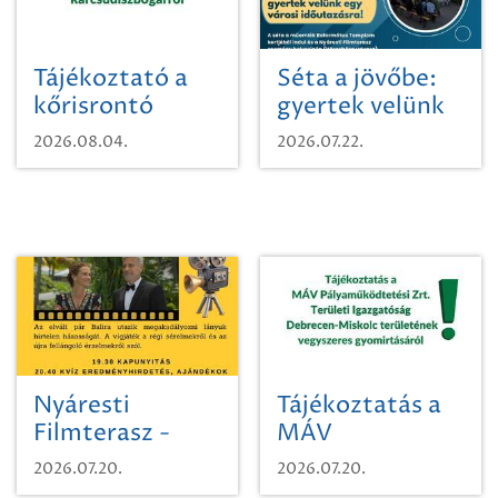
Tájékoztató a
Séta a jövőbe:
kőrisrontó
gyertek velünk
karcsúdíszbogárról
egy városi
2026.08.04.
2026.07.22.
időutazásra!
Nyáresti
Tájékoztatás a
Filmterasz -
MÁV
Beugró a
Pályaműködtetési
2026.07.20.
2026.07.20.
Paradicsomba
Zrt. Területi