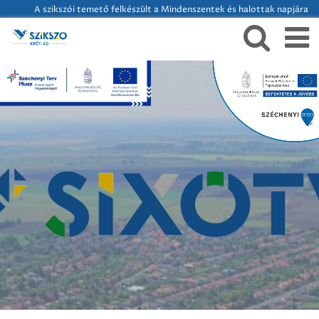
A szikszói temető felkészült a Mindenszentek és halottak napjára