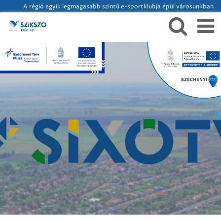
A régió egyik legmagasabb szintű e-sportklubja épül városunkban