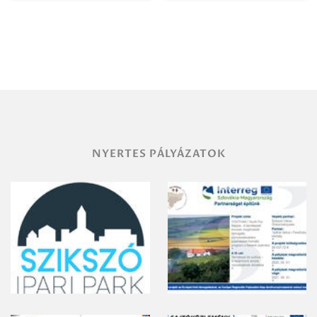
Igazgatóság
Debrecen-
Miskolc
területének
vegyszeres
gyomirtásáról
NYERTES PÁLYÁZATOK