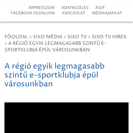
IMPRESSZUM
ADATKEZELÉS
ÁSZF
FACEBOOK OLDALUNK
KAPCSOLAT
MÉDIAAJÁNLAT
FŐOLDAL
>
SIXO MÉDIA
>
SIXO TV
>
SIXO TV HÍREK
>
A RÉGIÓ EGYIK LEGMAGASABB SZINTŰ E-
SPORTKLUBJA ÉPÜL VÁROSUNKBAN
A régió egyik legmagasabb
szintű e-sportklubja épül
városunkban