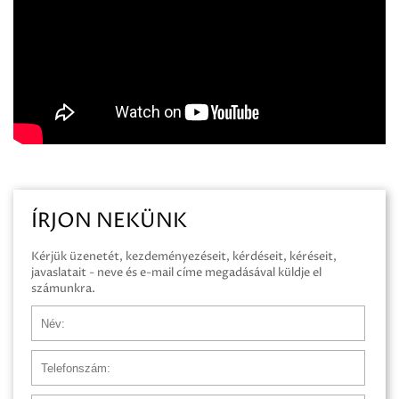
ÍRJON NEKÜNK
Kérjük üzenetét, kezdeményezéseit, kérdéseit, kéréseit,
javaslatait - neve és e-mail címe megadásával küldje el
számunkra.
Név
Telefonszám