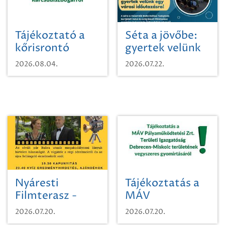
Tájékoztató a
Séta a jövőbe:
kőrisrontó
gyertek velünk
karcsúdíszbogárról
egy városi
2026.08.04.
2026.07.22.
időutazásra!
Nyáresti
Tájékoztatás a
Filmterasz -
MÁV
Beugró a
Pályaműködtetési
2026.07.20.
2026.07.20.
Paradicsomba
Zrt. Területi