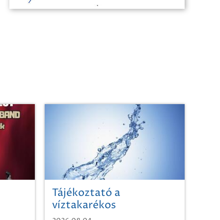
Tájékoztató a
víztakarékos
vízhasználatról