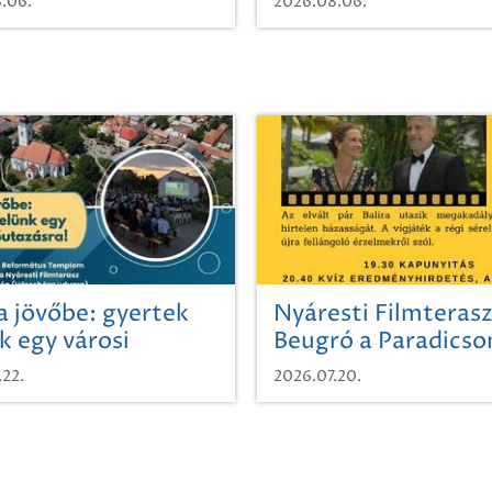
.06.
2026.08.06.
a jövőbe: gyertek
Nyáresti Filmterasz
k egy városi
Beugró a Paradics
azásra!
.22.
2026.07.20.