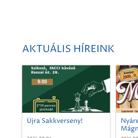
AKTUÁLIS HÍREINK
Újra Sakkverseny!
Nyáre
Mágn