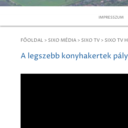
IMPRESSZUM
FŐOLDAL
>
SIXO MÉDIA
>
SIXO TV
>
SIXO TV H
A legszebb konyhakertek pály