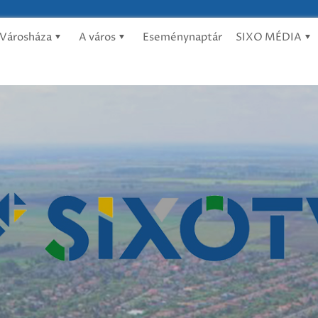
Városháza
A város
Eseménynaptár
SIXO MÉDIA