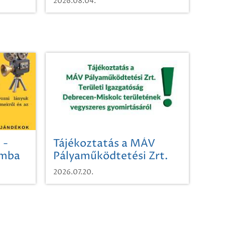
2026.08.04.
 -
Tájékoztatás a MÁV
omba
Pályaműködtetési Zrt.
Területi Igazgatóság
2026.07.20.
Debrecen-Miskolc
területének vegyszeres
gyomirtásáról