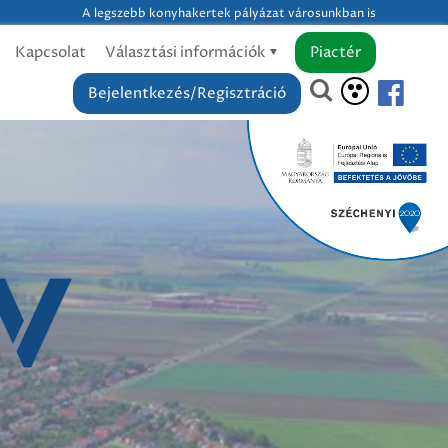
A legszebb konyhakertek pályázat városunkban is
Kapcsolat
Választási információk
Piactér
Bejelentkezés/Regisztráció