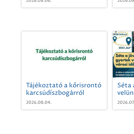
2026.08.06.
2026.08
Tájékoztató a kőrisrontó
Séta 
karcsúdíszbogárról
velün
időut
2026.08.04.
2026.07