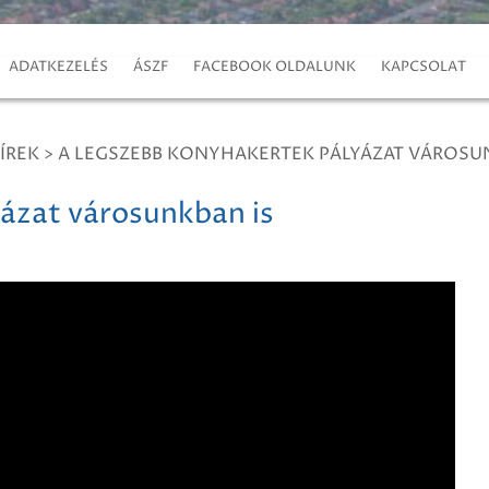
ADATKEZELÉS
ÁSZF
FACEBOOK OLDALUNK
KAPCSOLAT
ÍREK
>
A LEGSZEBB KONYHAKERTEK PÁLYÁZAT VÁROSU
ázat városunkban is