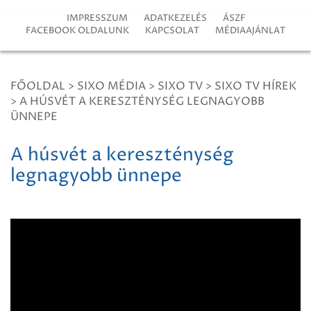
IMPRESSZUM
ADATKEZELÉS
ÁSZF
FACEBOOK OLDALUNK
KAPCSOLAT
MÉDIAAJÁNLAT
FŐOLDAL
>
SIXO MÉDIA
>
SIXO TV
>
SIXO TV HÍREK
>
A HÚSVÉT A KERESZTÉNYSÉG LEGNAGYOBB
ÜNNEPE
A húsvét a kereszténység
legnagyobb ünnepe