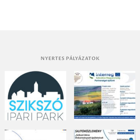
Debrecen-
Miskolc
területének
vegyszeres
gyomirtásáról
NYERTES PÁLYÁZATOK