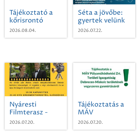
Tájékoztató a
Séta a jövőbe:
kőrisrontó
gyertek velünk
karcsúdíszbogárról
egy városi
2026.08.04.
2026.07.22.
időutazásra!
Nyáresti
Tájékoztatás a
Filmterasz -
MÁV
Beugró a
Pályaműködtetési
2026.07.20.
2026.07.20.
Paradicsomba
Zrt. Területi
Igazgatóság