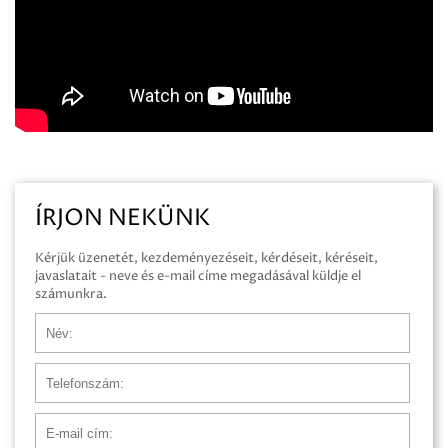
ÍRJON NEKÜNK
Kérjük üzenetét, kezdeményezéseit, kérdéseit, kéréseit,
javaslatait - neve és e-mail címe megadásával küldje el
számunkra.
Név
Telefonszám
E-mail cím