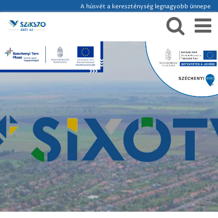
A húsvét a kereszténység legnagyobb ünnepe