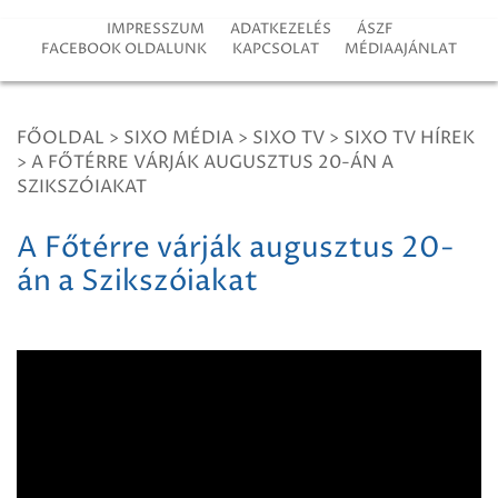
IMPRESSZUM
ADATKEZELÉS
ÁSZF
FACEBOOK OLDALUNK
KAPCSOLAT
MÉDIAAJÁNLAT
FŐOLDAL
>
SIXO MÉDIA
>
SIXO TV
>
SIXO TV HÍREK
>
A FŐTÉRRE VÁRJÁK AUGUSZTUS 20-ÁN A
SZIKSZÓIAKAT
A Főtérre várják augusztus 20-
án a Szikszóiakat