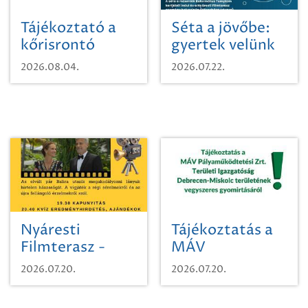
Tájékoztató a
Séta a jövőbe:
kőrisrontó
gyertek velünk
karcsúdíszbogárról
egy városi
2026.08.04.
2026.07.22.
időutazásra!
Nyáresti
Tájékoztatás a
Filmterasz -
MÁV
Beugró a
Pályaműködtetési
2026.07.20.
2026.07.20.
Paradicsomba
Zrt. Területi
Igazgatóság