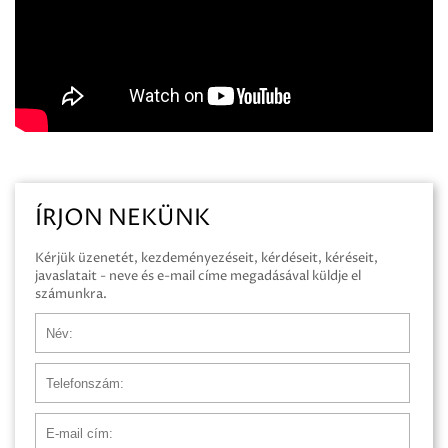
ÍRJON NEKÜNK
Kérjük üzenetét, kezdeményezéseit, kérdéseit, kéréseit,
javaslatait - neve és e-mail címe megadásával küldje el
számunkra.
Név
Telefonszám
E-mail cím