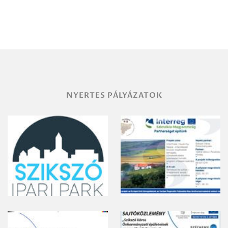
Debrecen-
Miskolc
területének
vegyszeres
gyomirtásáról
NYERTES PÁLYÁZATOK