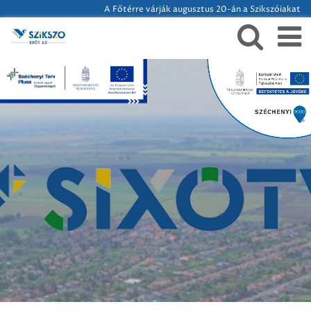
A Főtérre várják augusztus 20-án a Szikszóiakat