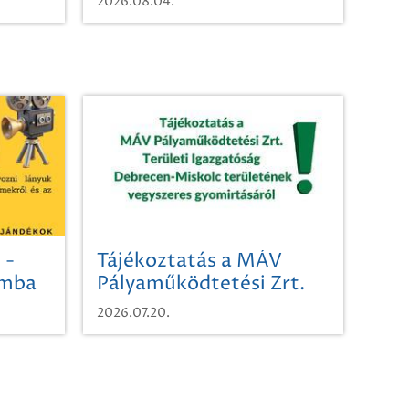
2026.08.04.
 -
Tájékoztatás a MÁV
omba
Pályaműködtetési Zrt.
Területi Igazgatóság
2026.07.20.
Debrecen-Miskolc
területének vegyszeres
gyomirtásáról