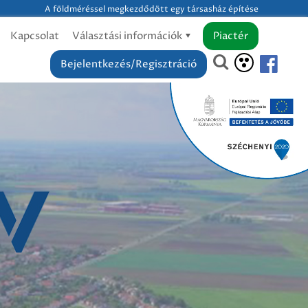
A földméréssel megkezdődött egy társasház építése
Kapcsolat
Választási információk
Piactér
Bejelentkezés/Regisztráció