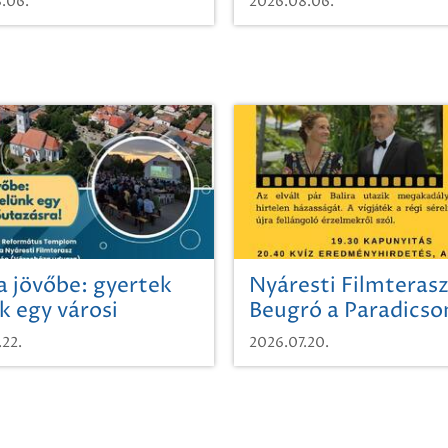
.06.
2026.08.06.
a jövőbe: gyertek
Nyáresti Filmterasz
k egy városi
Beugró a Paradics
azásra!
.22.
2026.07.20.