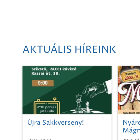
AKTUÁLIS HÍREINK
Újra Sakkverseny!
Nyáre
Mágn