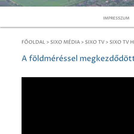
IMPRESSZUM
FŐOLDAL
>
SIXO MÉDIA
>
SIXO TV
>
SIXO TV H
A földméréssel megkezdődött