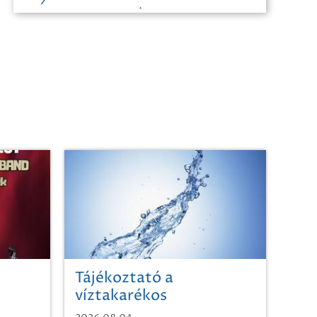
Tájékoztató a
víztakarékos
vízhasználatról