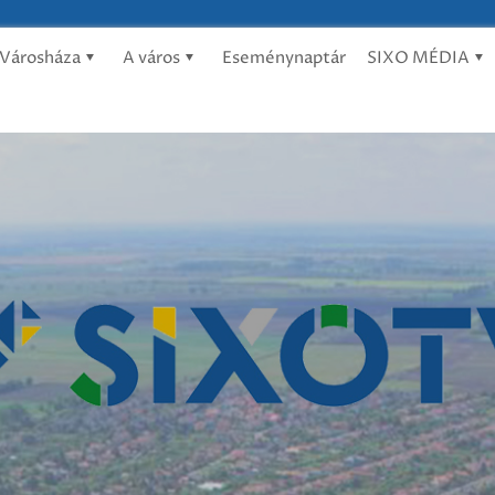
Városháza
A város
Eseménynaptár
SIXO MÉDIA