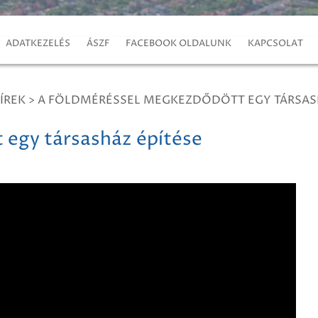
ADATKEZELÉS
ÁSZF
FACEBOOK OLDALUNK
KAPCSOLAT
ÍREK
>
A FÖLDMÉRÉSSEL MEGKEZDŐDÖTT EGY TÁRSASH
 egy társasház építése