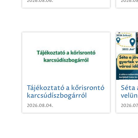
2026.08.06.
2026.08
Tájékoztató a kőrisrontó
Séta 
karcsúdíszbogárról
velün
időut
2026.08.04.
2026.07