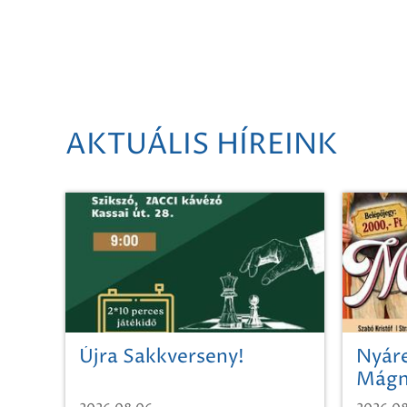
AKTUÁLIS HÍREINK
Újra Sakkverseny!
Nyáre
Mágn