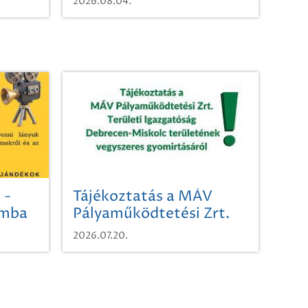
2026.08.04.
 -
Tájékoztatás a MÁV
omba
Pályaműködtetési Zrt.
Területi Igazgatóság
2026.07.20.
Debrecen-Miskolc
területének vegyszeres
gyomirtásáról