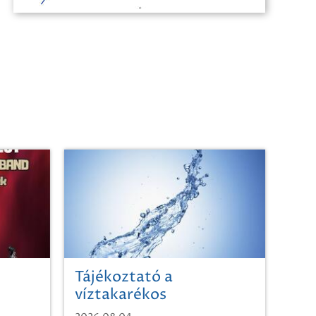
Tájékoztató a
víztakarékos
vízhasználatról