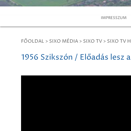
IMPRESSZUM
FŐOLDAL
>
SIXO MÉDIA
>
SIXO TV
>
SIXO TV H
1956 Szikszón / Előadás lesz