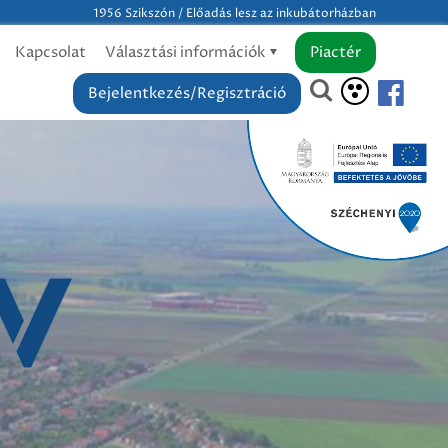
1956 Szikszón / Előadás lesz az inkubátorházban
Kapcsolat
Választási információk
Piactér
Bejelentkezés/Regisztráció