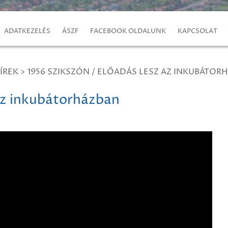
ADATKEZELÉS
ÁSZF
FACEBOOK OLDALUNK
KAPCSOLAT
ÍREK
>
1956 SZIKSZÓN / ELŐADÁS LESZ AZ INKUBÁTOR
 az inkubátorházban