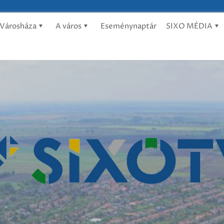
Városháza
A város
Eseménynaptár
SIXO MÉDIA