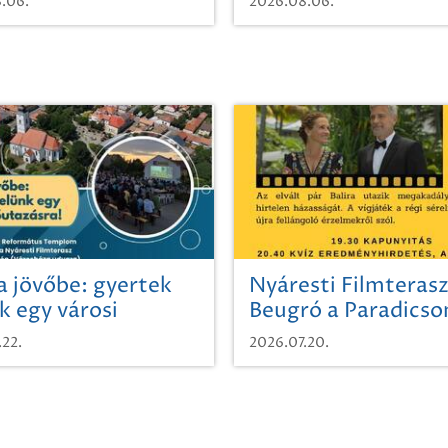
.06.
2026.08.06.
a jövőbe: gyertek
Nyáresti Filmterasz
k egy városi
Beugró a Paradics
azásra!
.22.
2026.07.20.