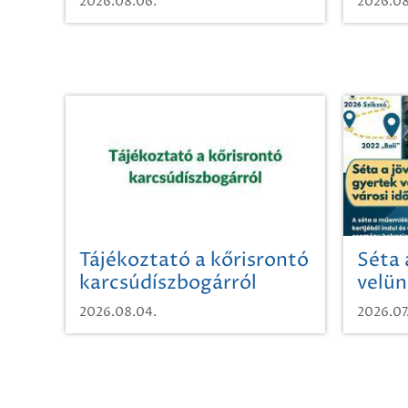
2026.08.06.
2026.08
Tájékoztató a kőrisrontó
Séta 
karcsúdíszbogárról
velün
időut
2026.08.04.
2026.07