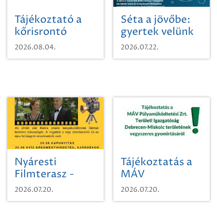
Tájékoztató a
Séta a jövőbe:
kőrisrontó
gyertek velünk
karcsúdíszbogárról
egy városi
2026.08.04.
2026.07.22.
időutazásra!
Nyáresti
Tájékoztatás a
Filmterasz -
MÁV
Beugró a
Pályaműködtetési
2026.07.20.
2026.07.20.
Paradicsomba
Zrt. Területi
Igazgatóság