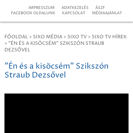
IMPRESSZUM
ADATKEZELÉS
ÁSZF
FACEBOOK OLDALUNK
KAPCSOLAT
MÉDIAAJÁNLAT
FŐOLDAL
>
SIXO MÉDIA
>
SIXO TV
>
SIXO TV HÍREK
>
"ÉN ÉS A KISÖCSÉM" SZIKSZÓN STRAUB
DEZSŐVEL
"Én és a kisöcsém" Szikszón
Straub Dezsővel