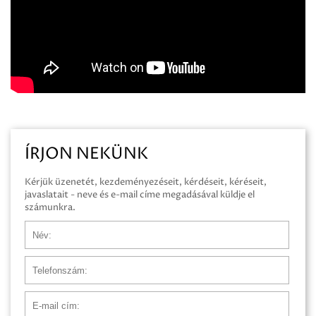
ÍRJON NEKÜNK
Kérjük üzenetét, kezdeményezéseit, kérdéseit, kéréseit,
javaslatait - neve és e-mail címe megadásával küldje el
számunkra.
Név
Telefonszám
E-mail cím