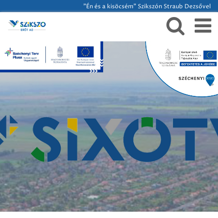
"Én és a kisöcsém" Szikszón Straub Dezsővel