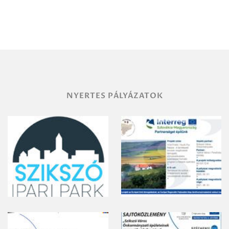
Debrecen-
Miskolc
területének
vegyszeres
gyomirtásáról
NYERTES PÁLYÁZATOK