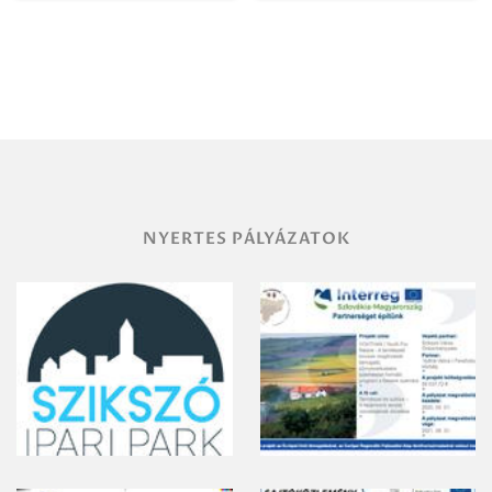
Igazgatóság
Debrecen-
Miskolc
területének
vegyszeres
gyomirtásáról
NYERTES PÁLYÁZATOK