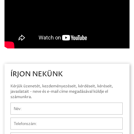
ÍRJON NEKÜNK
Kérjük üzenetét, kezdeményezéseit, kérdéseit, kéréseit,
javaslatait - neve és e-mail címe megadásával küldje el
számunkra.
Név
Telefonszám