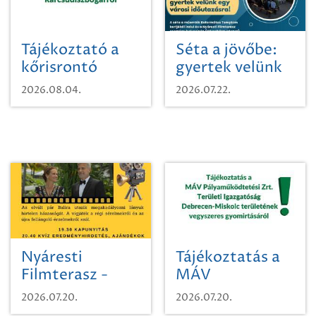
Tájékoztató a
Séta a jövőbe:
kőrisrontó
gyertek velünk
karcsúdíszbogárról
egy városi
2026.08.04.
2026.07.22.
időutazásra!
Nyáresti
Tájékoztatás a
Filmterasz -
MÁV
Beugró a
Pályaműködtetési
2026.07.20.
2026.07.20.
Paradicsomba
Zrt. Területi