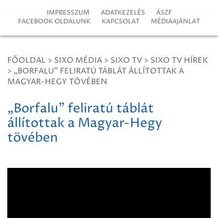
IMPRESSZUM
ADATKEZELÉS
ÁSZF
FACEBOOK OLDALUNK
KAPCSOLAT
MÉDIAAJÁNLAT
FŐOLDAL
>
SIXO MÉDIA
>
SIXO TV
>
SIXO TV HÍREK
>
„BORFALU” FELIRATÚ TÁBLÁT ÁLLÍTOTTAK A
MAGYAR-HEGY TÖVÉBEN
„Borfalu” feliratú táblát
állítottak a Magyar-Hegy
tövében