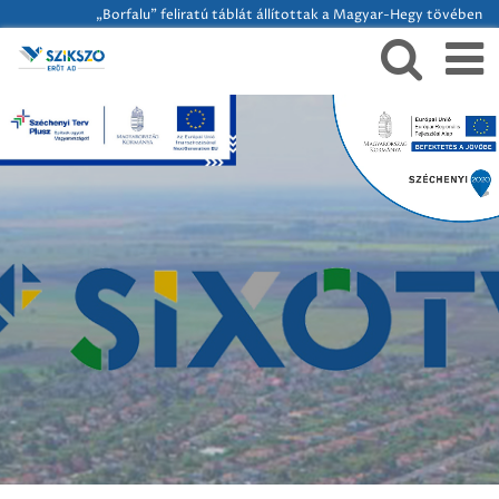
„Borfalu” feliratú táblát állítottak a Magyar-Hegy tövében