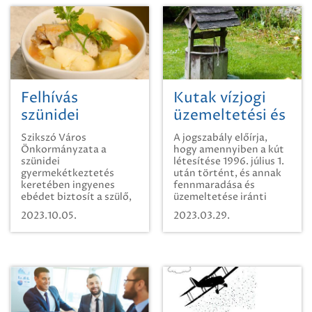
Felhívás
Kutak vízjogi
szünidei
üzemeltetési és
gyermekétkeztetésre
fennmaradási
Szikszó Város
A jogszabály előírja,
engedélyezési
Önkormányzata a
hogy amennyiben a kút
szünidei
létesítése 1996. július 1.
eljárásáról
gyermekétkeztetés
után történt, és annak
keretében ingyenes
fennmaradása és
ebédet biztosít a szülő,
üzemeltetése iránti
törvényes képviselő
igényét az üzemeltető
2023.10.05.
2023.03.29.
igényére a hátrányos
2023. december 31.
helyzetű, és a
napjáig nem nyújtja be,
rendszeres
vízgazdálkodási bírság
gyermekvédelmi
fizetésére köteles.
kedvezményre jogosult
halmozottan hátrányos
helyzetű gyermekek
részére. Étkezési napok