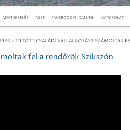
ADATKEZELÉS
ÁSZF
FACEBOOK OLDALUNK
KAPCSOLAT
ÍREK
>
TILTOTT CSALÁDI VÁLLALKOZÁST SZÁMOLTAK F
zámoltak fel a rendőrök Szikszón