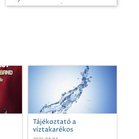
Tájékoztató a
víztakarékos
vízhasználatról