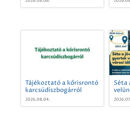
2026.08.06.
2026.08
Tájékoztató a kőrisrontó
Séta 
karcsúdíszbogárról
velün
időut
2026.08.04.
2026.07