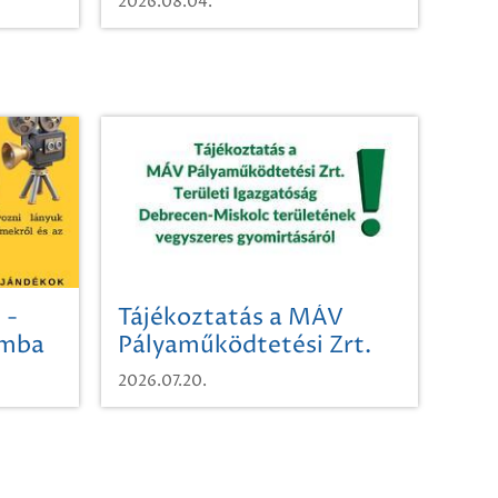
2026.08.04.
 -
Tájékoztatás a MÁV
omba
Pályaműködtetési Zrt.
Területi Igazgatóság
2026.07.20.
Debrecen-Miskolc
területének vegyszeres
gyomirtásáról