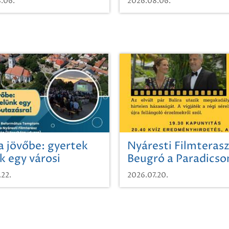
.06.
2026.08.06.
a jövőbe: gyertek
Nyáresti Filmterasz
k egy városi
Beugró a Paradics
azásra!
.22.
2026.07.20.