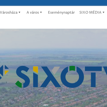
Városháza
A város
Eseménynaptár
SIXO MÉDIA