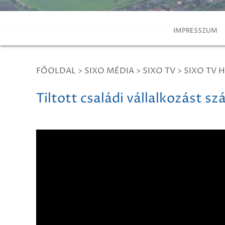
IMPRESSZUM
FŐOLDAL
>
SIXO MÉDIA
>
SIXO TV
>
SIXO TV H
Tiltott családi vállalkozást s