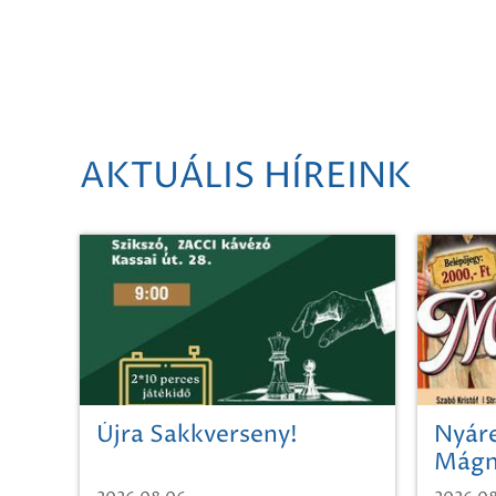
AKTUÁLIS HÍREINK
Újra Sakkverseny!
Nyáre
Mágn