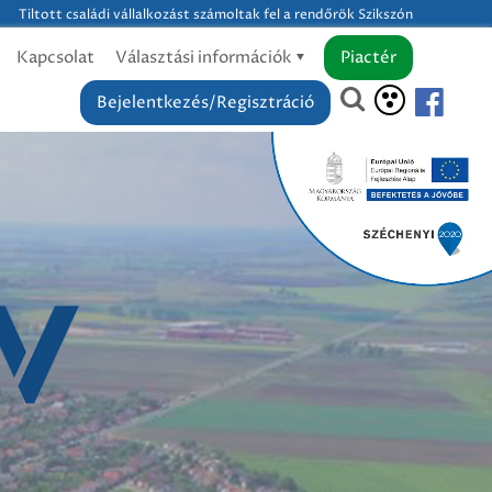
Tiltott családi vállalkozást számoltak fel a rendőrök Szikszón
Kapcsolat
Választási információk
Piactér
Bejelentkezés/Regisztráció