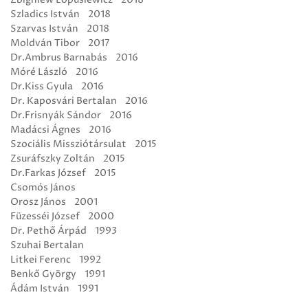
Szladics István 2018
Szarvas István 2018
Moldván Tibor 2017
Dr.Ambrus Barnabás 2016
Móré László 2016
Dr.Kiss Gyula 2016
Dr. Kaposvári Bertalan 2016
Dr.Frisnyák Sándor 2016
Madácsi Ágnes 2016
Szociális Missziótársulat 2015
Zsuráfszky Zoltán 2015
Dr.Farkas József 2015
Csomós János
Orosz János 2001
Füzesséi József 2000
Dr. Pethő Árpád 1993
Szuhai Bertalan
Litkei Ferenc 1992
Benkő György 1991
Ádám István 1991