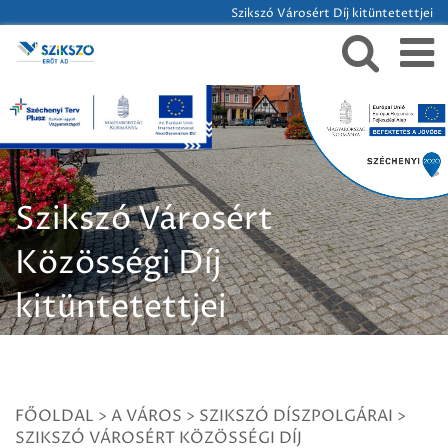
Szikszó Városért Díj kitüntetettjei
Szikszó Városért
Közösségi Díj
kitüntetettjei
FŐOLDAL
>
A VÁROS
>
SZIKSZÓ DÍSZPOLGÁRAI
>
SZIKSZÓ VÁROSÉRT KÖZÖSSÉGI DÍJ