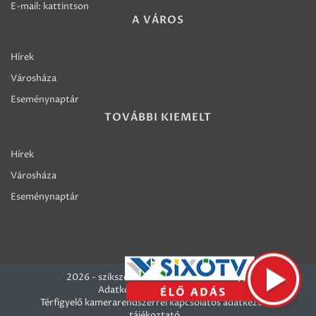
E-mail:
kattintson
A VÁROS
Hírek
Városháza
Eseménynaptár
TOVÁBBI KIEMELT
Hírek
Városháza
Eseménynaptár
2026 - szikszo.hu - Szikszó Város honlapja
Adatkezelési szabályzatok
Térfigyelő kamerarendszerrel kapcsolatos adatkezelési
tájékoztató