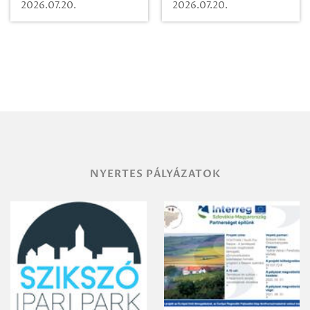
Beugró a
Pályaműködtetési
2026.07.20.
2026.07.20.
Paradicsomba
Zrt. Területi
Igazgatóság
Debrecen-
Miskolc
területének
vegyszeres
gyomirtásáról
NYERTES PÁLYÁZATOK