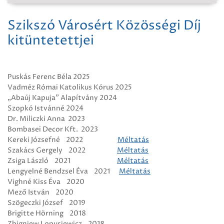
Szikszó Városért Közösségi Díj
kitüntetettjei
Puskás Ferenc Béla 2025
Vadméz Római Katolikus Kórus 2025
„Abaúj Kapuja” Alapítvány 2024
Szopkó Istvánné 2024
Dr. Miliczki Anna 2023
Bombasei Decor Kft. 2023
Kereki Józsefné 2022
Méltatás
Szakács Gergely 2022
Méltatás
Zsiga László 2021
Méltatás
Lengyelné Bendzsel Éva 2021
Méltatás
Vighné Kiss Éva 2020
Mező István 2020
Szögeczki József 2019
Brigitte Hörning 2018
Zbigniew Lopusiewicz 2018