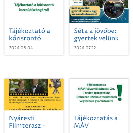
Tájékoztató a
Séta a jövőbe:
kőrisrontó
gyertek velünk
karcsúdíszbogárról
egy városi
2026.08.04.
2026.07.22.
időutazásra!
Nyáresti
Tájékoztatás a
Filmterasz -
MÁV