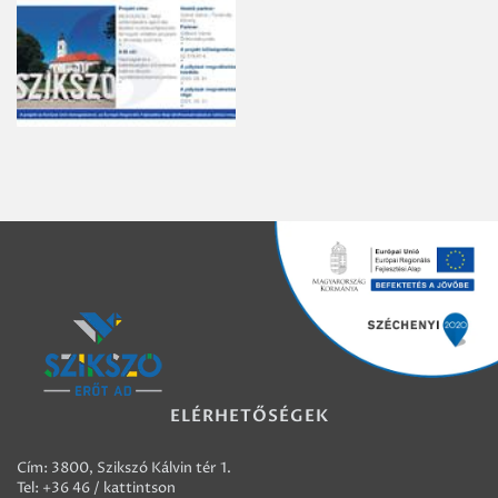
ELÉRHETŐSÉGEK
Cím: 3800, Szikszó Kálvin tér 1.
Tel:
+36 46 / kattintson