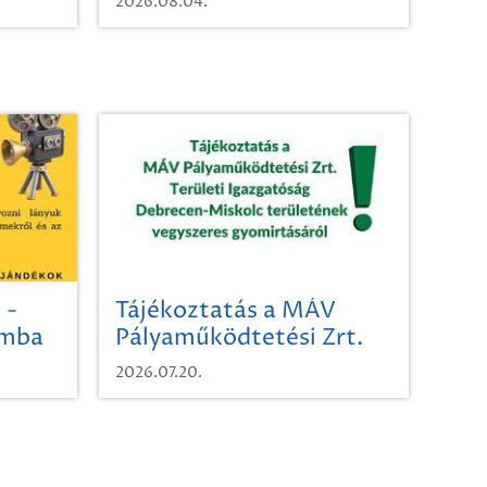
2026.08.04.
 -
Tájékoztatás a MÁV
omba
Pályaműködtetési Zrt.
Területi Igazgatóság
2026.07.20.
Debrecen-Miskolc
területének vegyszeres
gyomirtásáról