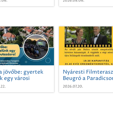
.06.
2026.08.06.
a jövőbe: gyertek
Nyáresti Filmterasz
k egy városi
Beugró a Paradics
azásra!
.22.
2026.07.20.