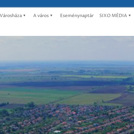
Városháza
A város
Eseménynaptár
SIXO MÉDIA