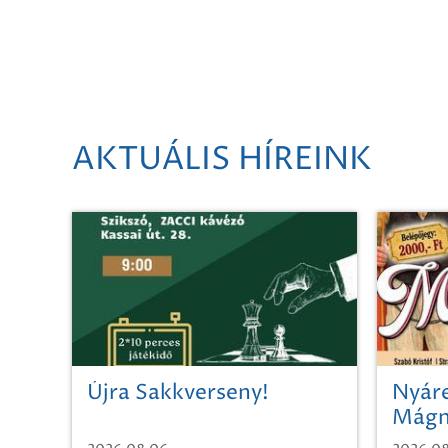
AKTUÁLIS HÍREINK
Újra Sakkverseny!
Nyáre
Mágn