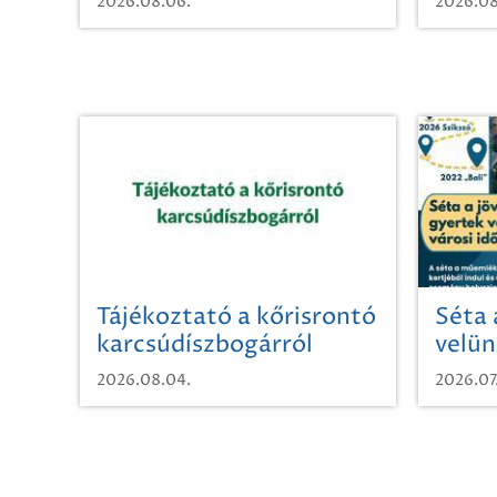
2026.08.06.
2026.08
Tájékoztató a kőrisrontó
Séta 
karcsúdíszbogárról
velün
időut
2026.08.04.
2026.07