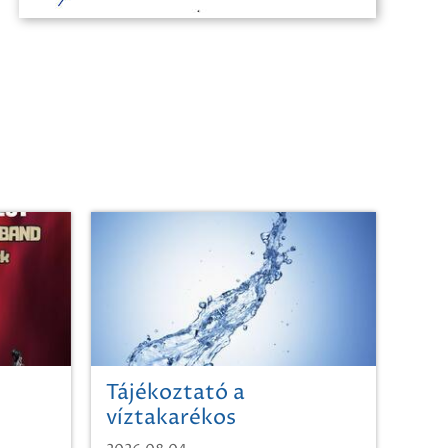
Tájékoztató a
víztakarékos
vízhasználatról