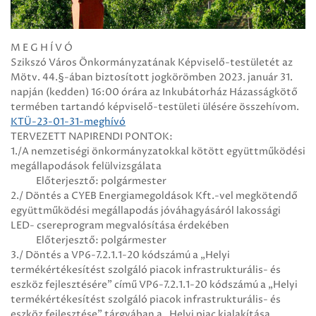
M E G H Í V Ó
Szikszó Város Önkormányzatának Képviselő-testületét az
Mötv. 44.§-ában biztosított jogkörömben 2023. január 31.
napján (kedden) 16:00 órára az Inkubátorház Házasságkötő
termében tartandó képviselő-testületi ülésére összehívom.
KTÜ-23-01-31-meghívó
TERVEZETT NAPIRENDI PONTOK:
1./A nemzetiségi önkormányzatokkal kötött együttműködési
megállapodások felülvizsgálata
Előterjesztő: polgármester
2./ Döntés a CYEB Energiamegoldások Kft.-vel megkötendő
együttműködési megállapodás jóváhagyásáról lakossági
LED- csereprogram megvalósítása érdekében
Előterjesztő: polgármester
3./ Döntés a VP6-7.2.1.1-20 kódszámú a „Helyi
termékértékesítést szolgáló piacok infrastrukturális- és
eszköz fejlesztésére” című VP6-7.2.1.1-20 kódszámú a „Helyi
termékértékesítést szolgáló piacok infrastrukturális- és
eszköz fejlesztése” tárgyában a „Helyi piac kialakítása