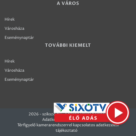
A VÁROS
Hírek
Városháza
Eseménynaptár
TOVÁBBI KIEMELT
Hírek
Városháza
Eseménynaptár
2026 - szikszo.hu - Szikszó Város honlapja
Adatkezelési szabályzatok
Térfigyelő kamerarendszerrel kapcsolatos adatkezelési
tájékoztató