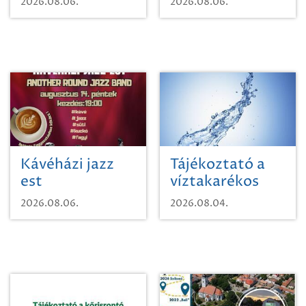
2026.08.06.
2026.08.06.
Kávéházi jazz
Tájékoztató a
est
víztakarékos
vízhasználatról
2026.08.06.
2026.08.04.