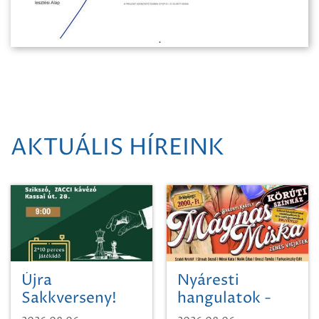
AKTUÁLIS HÍREINK
Újra
Nyáresti
Sakkverseny!
hangulatok -
Mágnás Miska