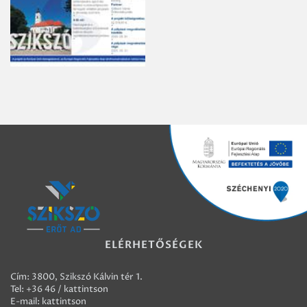
ELÉRHETŐSÉGEK
Cím: 3800, Szikszó Kálvin tér 1.
Tel:
+36 46 / kattintson
E-mail:
kattintson