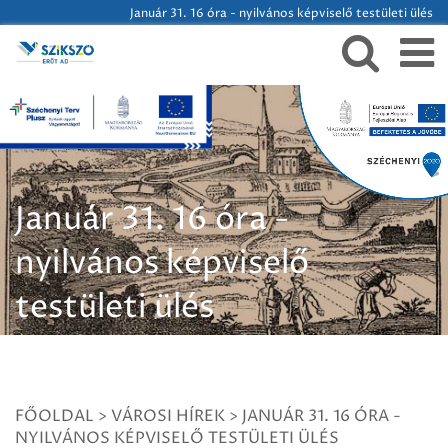
Január 31. 16 óra - nyilvános képviselő testületi ülés
Január 31. 16 óra -
nyilvános képviselő
testületi ülés
FŐOLDAL
>
VÁROSI HÍREK
>
JANUÁR 31. 16 ÓRA -
NYILVÁNOS KÉPVISELŐ TESTÜLETI ÜLÉS