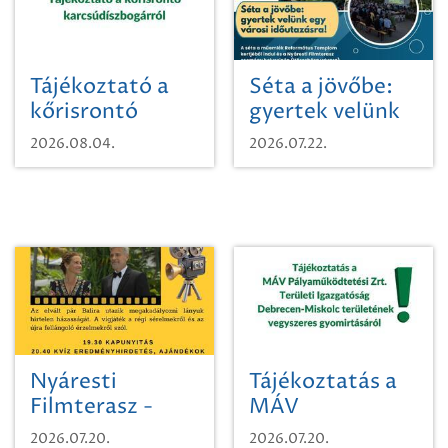
Tájékoztató a
Séta a jövőbe:
kőrisrontó
gyertek velünk
karcsúdíszbogárról
egy városi
2026.08.04.
2026.07.22.
időutazásra!
Nyáresti
Tájékoztatás a
Filmterasz -
MÁV
Beugró a
Pályaműködtetési
2026.07.20.
2026.07.20.