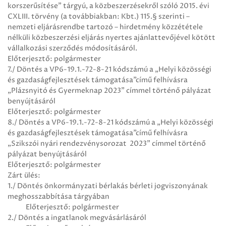
korszerűsítése” tárgyú, a közbeszerzésekről szóló 2015. évi
CXLIII. törvény (a továbbiakban: Kbt.) 115.§ szerinti –
nemzeti eljárásrendbe tartozó – hirdetmény közzététele
nélküli közbeszerzési eljárás nyertes ajánlattevőjével kötött
vállalkozási szerződés módosításáról.
Előterjesztő: polgármester
7./ Döntés a VP6-19.1.-72-8-21 kódszámú a „Helyi közösségi
és gazdaságfejlesztések támogatása”című felhívásra
„Plázsnyitó és Gyermeknap 2023” címmel történő pályázat
benyújtásáról
Előterjesztő: polgármester
8./ Döntés a VP6-19.1.-72-8-21 kódszámú a „Helyi közösségi
és gazdaságfejlesztések támogatása”című felhívásra
„Szikszói nyári rendezvénysorozat 2023” címmel történő
pályázat benyújtásáról
Előterjesztő: polgármester
Zárt ülés:
1./ Döntés önkormányzati bérlakás bérleti jogviszonyának
meghosszabbítása tárgyában
Előterjesztő: polgármester
2./ Döntés a ingatlanok megvásárlásáról