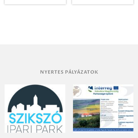
Paradicsomba
Zrt. Területi
Igazgatóság
Debrecen-
Miskolc
területének
vegyszeres
gyomirtásáról
NYERTES PÁLYÁZATOK