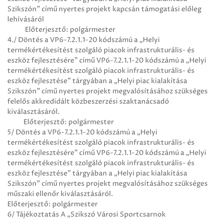
Szikszón” című nyertes projekt kapcsán támogatási előleg
lehívásáról
Előterjesztő: polgármester
4./ Döntés a VP6-7.2.1.1-20 kódszámú a „Helyi
termékértékesítést szolgáló piacok infrastrukturális- és
eszköz fejlesztésére” című VP6-7.2.1.1-20 kódszámú a „Helyi
termékértékesítést szolgáló piacok infrastrukturális- és
eszköz fejlesztése” tárgyában a „Helyi piac kialakítása
Szikszón” című nyertes projekt megvalósításához szükséges
felelős akkredidált közbeszerzési szaktanácsadó
kiválasztásáról.
Előterjesztő: polgármester
5/ Döntés a VP6-7.2.1.1-20 kódszámú a „Helyi
termékértékesítést szolgáló piacok infrastrukturális- és
eszköz fejlesztésére” című VP6-7.2.1.1-20 kódszámú a „Helyi
termékértékesítést szolgáló piacok infrastrukturális- és
eszköz fejlesztése” tárgyában a „Helyi piac kialakítása
Szikszón” című nyertes projekt megvalósításához szükséges
műszaki ellenőr kiválasztásáról.
Előterjesztő: polgármester
6/ Tájékoztatás A „Szikszó Városi Sportcsarnok