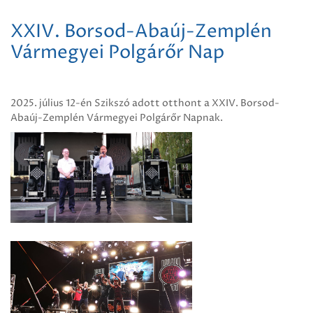
XXIV. Borsod-Abaúj-Zemplén
Vármegyei Polgárőr Nap
2025. július 12-én Szikszó adott otthont a XXIV. Borsod-
Abaúj-Zemplén Vármegyei Polgárőr Napnak.