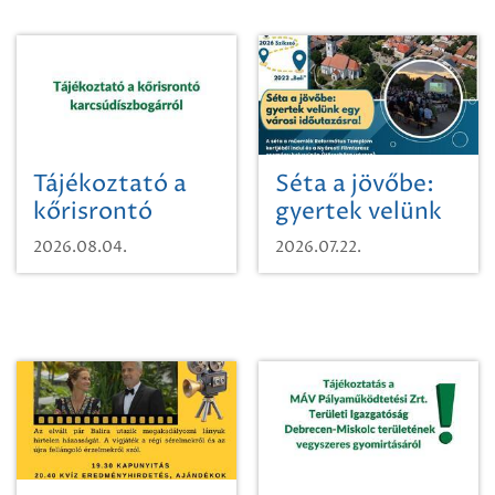
Tájékoztató a
Séta a jövőbe:
kőrisrontó
gyertek velünk
karcsúdíszbogárról
egy városi
2026.08.04.
2026.07.22.
időutazásra!