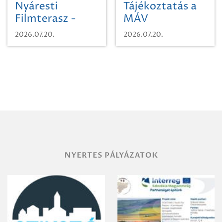
Nyáresti
Tájékoztatás a
Filmterasz -
MÁV
Beugró a
Pályaműködtetési
2026.07.20.
2026.07.20.
Paradicsomba
Zrt. Területi
Igazgatóság
Debrecen-
Miskolc
területének
vegyszeres
gyomirtásáról
NYERTES PÁLYÁZATOK