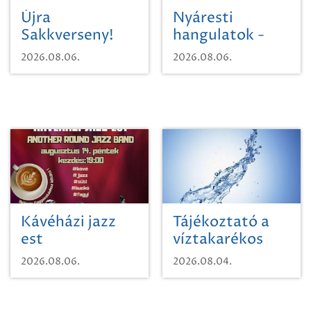
Újra
Nyáresti
Sakkverseny!
hangulatok -
Mágnás Miska
2026.08.06.
2026.08.06.
Kávéházi jazz
Tájékoztató a
est
víztakarékos
vízhasználatról
2026.08.06.
2026.08.04.