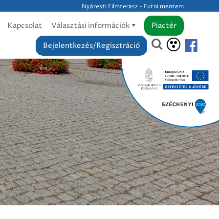
Nyáresti Filmterasz - Futni mentem
Kapcsolat
Választási információk
Piactér
Bejelentkezés/Regisztráció
m