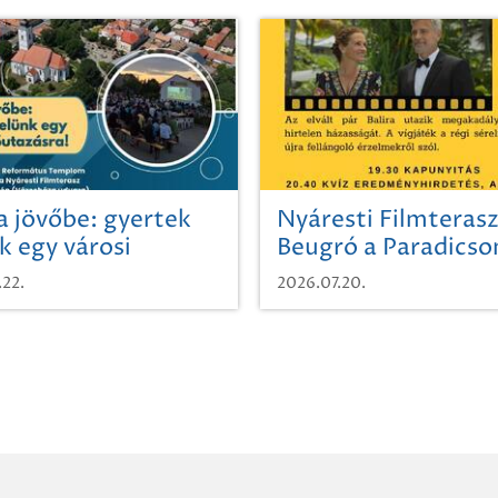
a jövőbe: gyertek
Nyáresti Filmterasz
k egy városi
Beugró a Paradics
azásra!
.22.
2026.07.20.