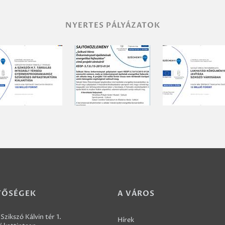
NYERTES PÁLYÁZATOK
TŐSÉGEK
A VÁROS
Szikszó Kálvin tér 1.
Hírek