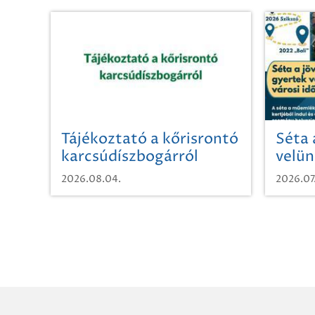
Tájékoztató a kőrisrontó
Séta 
karcsúdíszbogárról
velün
időut
2026.08.04.
2026.07