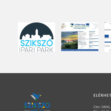
ELÉRHE
Cím: 3800, 