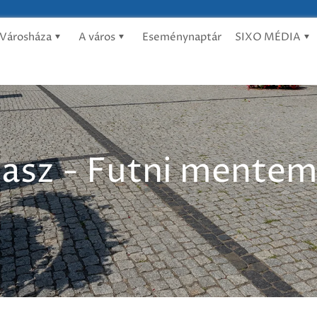
Városháza
A város
Eseménynaptár
SIXO MÉDIA
rasz - Futni mente