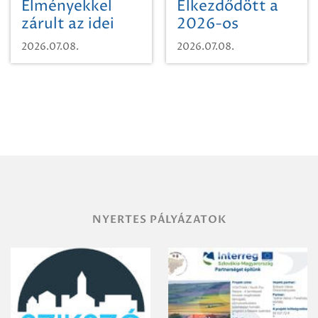
Élményekkel
Elkezdődött a
zárult az idei
2026-os
sporttábor!
SpongyaBob
2026.07.08.
2026.07.08.
tábor!
NYERTES PÁLYÁZATOK