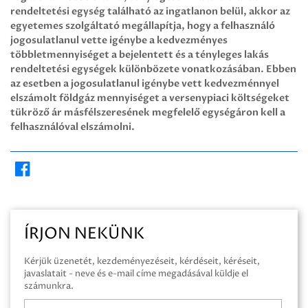
rendeltetési egység található az ingatlanon belül, akkor az
egyetemes szolgáltató megállapítja, hogy a felhasználó
jogosulatlanul vette igénybe a kedvezményes
többletmennyiséget a bejelentett és a tényleges lakás
rendeltetési egységek különbözete vonatkozásában. Ebben
az esetben a jogosulatlanul igénybe vett kedvezménnyel
elszámolt földgáz mennyiséget a versenypiaci költségeket
tükröző ár másfélszeresének megfelelő egységáron kell a
felhasználóval elszámolni.
ÍRJON NEKÜNK
Kérjük üzenetét, kezdeményezéseit, kérdéseit, kéréseit,
javaslatait - neve és e-mail címe megadásával küldje el
számunkra.
Név