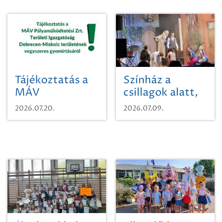
Tájékoztatás a
Színház a
MÁV
csillagok alatt,
Pályaműködtetési
sikeres nyitány
2026.07.20.
2026.07.09.
Zrt. Területi
Szikszón
Igazgatóság
Debrecen-
Miskolc
területének
vegyszeres
gyomirtásáról