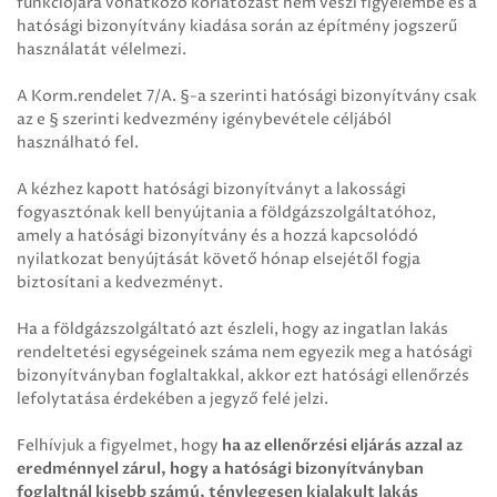
funkciójára vonatkozó korlátozást nem veszi figyelembe és a
hatósági bizonyítvány kiadása során az építmény jogszerű
használatát vélelmezi.
A Korm.rendelet 7/A. §-a szerinti hatósági bizonyítvány csak
az e § szerinti kedvezmény igénybevétele céljából
használható fel.
A kézhez kapott hatósági bizonyítványt a lakossági
fogyasztónak kell benyújtania a földgázszolgáltatóhoz,
amely a hatósági bizonyítvány és a hozzá kapcsolódó
nyilatkozat benyújtását követő hónap elsejétől fogja
biztosítani a kedvezményt.
Ha a földgázszolgáltató azt észleli, hogy az ingatlan lakás
rendeltetési egységeinek száma nem egyezik meg a hatósági
bizonyítványban foglaltakkal, akkor ezt hatósági ellenőrzés
lefolytatása érdekében a jegyző felé jelzi.
Felhívjuk a figyelmet, hogy
ha az ellenőrzési eljárás azzal az
eredménnyel zárul, hogy a hatósági bizonyítványban
foglaltnál kisebb számú, ténylegesen kialakult lakás