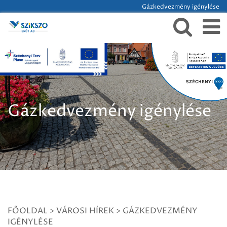
Gázkedvezmény igénylése
Gázkedvezmény igénylése
FŐOLDAL
>
VÁROSI HÍREK
>
GÁZKEDVEZMÉNY
IGÉNYLÉSE