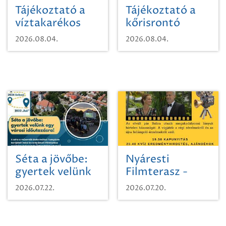
Tájékoztató a
Tájékoztató a
víztakarékos
kőrisrontó
vízhasználatról
karcsúdíszbogárról
2026.08.04.
2026.08.04.
Séta a jövőbe:
Nyáresti
gyertek velünk
Filmterasz -
egy városi
Beugró a
2026.07.22.
2026.07.20.
időutazásra!
Paradicsomba