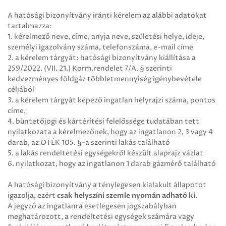
A hatósági bizonyítvány iránti kérelem az alábbi adatokat
tartalmazza:
1. kérelmező neve, címe, anyja neve, születési helye, ideje,
személyi igazolvány száma, telefonszáma, e-mail címe
2. a kérelem tárgyát: hatósági bizonyítvány kiállítása a
259/2022. (VII. 21.) Korm.rendelet 7/A. § szerinti
kedvezményes földgáz többletmennyiség igénybevétele
céljából
3. a kérelem tárgyát képező ingatlan helyrajzi száma, pontos
címe,
4. büntetőjogi és kártérítési felelőssége tudatában tett
nyilatkozata a kérelmezőnek, hogy az ingatlanon 2, 3 vagy 4
darab, az OTÉK 105. §-a szerinti lakás található
5. a lakás rendeltetési egységekről készült alaprajz vázlat
6. nyilatkozat, hogy az ingatlanon 1 darab gázmérő található
A hatósági bizonyítvány a ténylegesen kialakult állapotot
igazolja, ezért
csak helyszíni szemle nyomán adható ki
.
A jegyző az ingatlanra esetlegesen jogszabályban
meghatározott, a rendeltetési egységek számára vagy