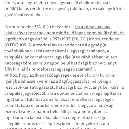
élnek, ahol legfeljebb négy egymástól elkülönülő (azaz
önálló) lakás rendeltetési egység található, de csak egy közös
gázórával rendelkezik.
Korm.rendelet 7/A. § (1) bekezdés:
„Ha a társasháznak,
lakásszövetkezetnek nem minősülő ingatlanon belül több, de
legfeljebb négy önálló, a 253/1997. (XII. 20.) Korm. rendelet
(OTÉK) 105. §-a szerinti lakás rendeltetési egység (a
továbbiakban: lakás rendeltetési egység) található, a
települési önkormányzat jegyzője (a továbbiakban: eljáró
hatóság) kérelemre 8 napon belül hatósági bizonyítványt
állít ki a lakás rendeltetési egységek számáról”.
Ahhoz, hogy az ilyen lakóegységek esetén külön-külön is
igénybe lehessen venni az átlagfogyasztást mértékig a
rezsicsökkentett gázárat, hatósági bizonyítványt kell kérni a
település jegyzőjétől, aki a dokumentumban megállapítja az
ingatlanon található önálló lakás rendeltetési egységek
számát. Ez az eljárás kérelemre indul, a jegyző a hatósági
bizonyítványt 8 napon belül állítja ki, amennyiben az
ingatlanon a lakások kialakítása megfelel az országos
településrendezési és építési követelményekről szóló