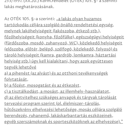
253/1997. (XII.20.) Korm.rendelet (OTÉK) 105. §- a szerinti
lakás meghatározásának.
Az OTÉK 105. §-a szerinti:
„a lakás olyan huzamos
tartózkodás céljára szolgáló önálló rendeltetési egység,
melynek lakóhelyiségeit (lakószoba, étkező stb.),
főzőhelyiségeit (konyha, főzőfülke), egészségügyi helyiségeit
(fürdőszoba, mosdó, zuhanyozó, WC), közlekedő helyiségeit
(előszoba, előtér, belépő, szélfogó, közlekedő, folyosó) és
tároló helyiségeit (kamra, gardrób, lomkamra, háztartási
helyiség stb.) úgy kell kialakítani, hogy azok együttesen
tegyék lehetővé
a) a pihenést (az alvást) és az otthoni tevékenységek
folytatását,
b) a főzést, mosogatást és az étkezést,
c) a tisztálkodást, a mosást, az illemhely-használatot,
d) az életvitelhez szükséges anyagok és tárgyak tárolását
tervezési program szerint (pl. élelmiszer-tárolás,
hűtőszekrény elhelyezési lehetősége, mosás céljára szolgáló
berendezés, ruhanemű, lakáskarbantartás eszközeinek,
egyéb szerszámoknak és sporteszközöknek az elhelyezése).”