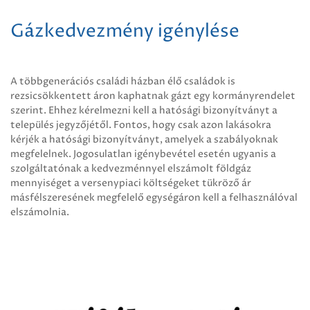
Gázkedvezmény igénylése
A többgenerációs családi házban élő családok is
rezsicsökkentett áron kaphatnak gázt egy kormányrendelet
szerint. Ehhez kérelmezni kell a hatósági bizonyítványt a
település jegyzőjétől. Fontos, hogy csak azon lakásokra
kérjék a hatósági bizonyítványt, amelyek a szabályoknak
megfelelnek. Jogosulatlan igénybevétel esetén ugyanis a
szolgáltatónak a kedvezménnyel elszámolt földgáz
mennyiséget a versenypiaci költségeket tükröző ár
másfélszeresének megfelelő egységáron kell a felhasználóval
elszámolnia.