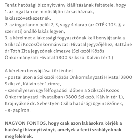
Tehát hatósági bizonyítvány kiállításának feltétele, hogy
1. az ingatlan ne minősüljön társasháznak,
lakásszövetkezetnek,
2. az ingatlanon belül 2, 3, vagy 4 darab (az OTÉK 105. §-a
szerinti) önálló lakás legyen,
3. a kérelmet a lakossági fogyasztónak kell benyújtania a
Szikszói KözösÖnkormányzati Hivatal Jegyzőjéhez, Battáné
dr Tóth Zita jegyzőnek címezve (Szikszói Közös
Önkormányzati Hivatal 3800 Szikszó, Kálvin tér 1.)
A kérelem benyújtása történhet
- postai úton a Szikszói Közös Önkormányzati Hivatal 3800
Szikszó, Kálvin tér 1.címre,
- személyesen ügyfélfogadási időben a Szikszói Közös
Önkormányzati Hivatalban (3800 Szikszó, Kálvin tér 1.),
Krajnyákné dr. Sebestyén Csilla hatósági ügyintézőnek,
- e-papíron.
NAGYON FONTOS, hogy csak azon lakásokra kérjék a
hatósági bizonyítványt, amelyek a fenti szabályoknak
megfelelnek.