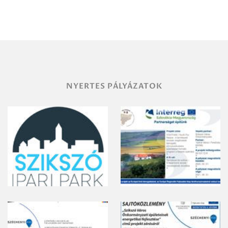
Miskolc
területének
vegyszeres
gyomirtásáról
NYERTES PÁLYÁZATOK