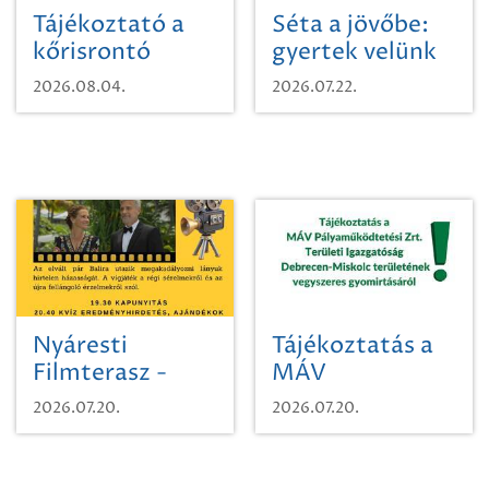
Tájékoztató a
Séta a jövőbe:
kőrisrontó
gyertek velünk
karcsúdíszbogárról
egy városi
2026.08.04.
2026.07.22.
időutazásra!
Nyáresti
Tájékoztatás a
Filmterasz -
MÁV
Beugró a
Pályaműködtetési
2026.07.20.
2026.07.20.
Paradicsomba
Zrt. Területi
Igazgatóság
Debrecen-