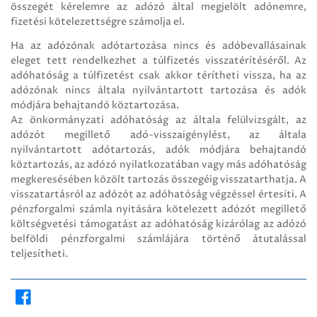
összegét kérelemre az adózó által megjelölt adónemre,
fizetési kötelezettségre számolja el.
Ha az adózónak adótartozása nincs és adóbevallásainak
eleget tett rendelkezhet a túlfizetés visszatérítéséről. Az
adóhatóság a túlfizetést csak akkor térítheti vissza, ha az
adózónak nincs általa nyilvántartott tartozása és adók
módjára behajtandó köztartozása.
Az önkormányzati adóhatóság az általa felülvizsgált, az
adózót megillető adó-visszaigénylést, az általa
nyilvántartott adótartozás, adók módjára behajtandó
köztartozás, az adózó nyilatkozatában vagy más adóhatóság
megkeresésében közölt tartozás összegéig visszatarthatja. A
visszatartásról az adózót az adóhatóság végzéssel értesíti. A
pénzforgalmi számla nyitására kötelezett adózót megillető
költségvetési támogatást az adóhatóság kizárólag az adózó
belföldi pénzforgalmi számlájára történő átutalással
teljesítheti.