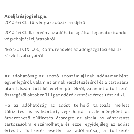
Az eljárás jogi alapja:
2017. évi CL. törvény az adózás rendjéről
2017. évi CLIII. törvény az adóhatóság által foganatosítandó
végrehajtási eljárásokról
465/2017. (XII.28.) Korm. rendelet az adóigazgatási eljárás
részletszabályairól
Az adóhatóság az adózó adószámlájának adónemenkénti
egyenlegéről, valamint annak részletezéséről és a tartozásai
után felszámított késedelmi pótlékról, valamint a túlfizetés
összegéről október 31-ig az adózók részére értesítést ad ki.
Ha az adóhatóság az adóst terhelő tartozás mellett
túlfizetést is nyilvántart, végrehajtási cselekményként az
átvezethető túlfizetés összegét az általa nyilvántartott
tartozásokra elszámolhatja és ezzel egyidejűleg az adóst
értesíti. Túlfizetés esetén az adóhatóság a túlfizetés