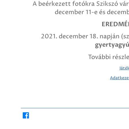
A beérkezett fotókra Szikszó vár
december 11-e és decembe
EREDMÉ
2021. december 18. napján (s
gyertyagyú
További részl
Játé
Adatkezel