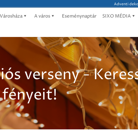
Adventi dekor
Városháza
A város
Eseménynaptár
SIXO MÉDIA
iós verseny - Keres
fényeit!