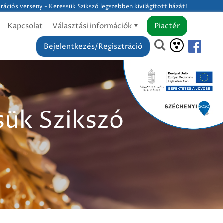
ációs verseny - Keressük Szikszó legszebben kivilágított házát!
Kapcsolat
Választási információk
Piactér
Bejelentkezés/Regisztráció
sük Szikszó