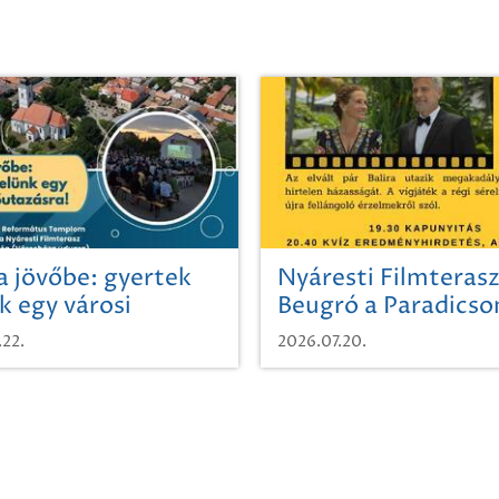
a jövőbe: gyertek
Nyáresti Filmterasz
k egy városi
Beugró a Paradics
azásra!
.22.
2026.07.20.