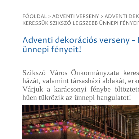
FŐOLDAL
>
ADVENTI VERSENY
>
ADVENTI DEK
KERESSÜK SZIKSZÓ LEGSZEBB ÜNNEPI FÉNYEI
Adventi dekorációs verseny -
ünnepi fényeit!
Szikszó Város Önkormányzata keresi 
házát, valamint társasházi ablakát, erk
Várjuk a karácsonyi fénybe öltöztete
hűen tükrözik az ünnepi hangulatot!