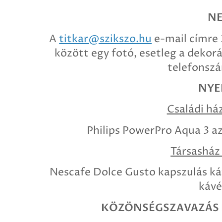
NE
A
titkar@szikszo.hu
e-mail címre 
között egy fotó, esetleg a dekorá
telefonsz
NYE
Családi há
Philips PowerPro Aqua 3 az
Társasház
Nescafe Dolce Gusto kapszulás ká
kávé
KÖZÖNSÉGSZAVAZÁS D