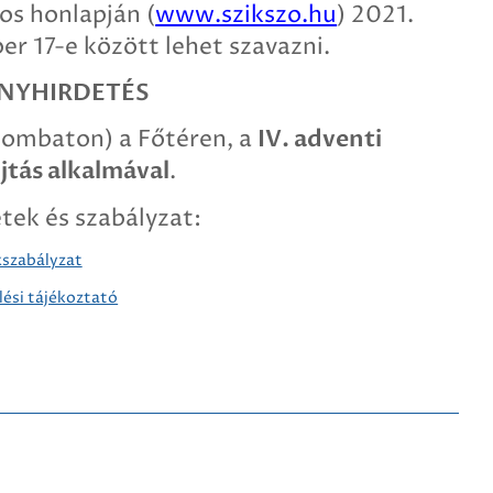
os honlapján (
www.szikszo.hu
) 2021.
r 17-e között lehet szavazni.
NYHIRDETÉS
zombaton) a Főtéren, a
IV. adventi
jtás alkalmával
.
etek és szabályzat:
kszabályzat
ési tájékoztató