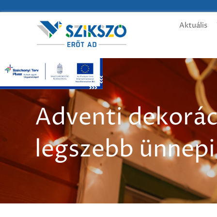
Aktuális
Adventi dekorác
legszebb ünnepi 