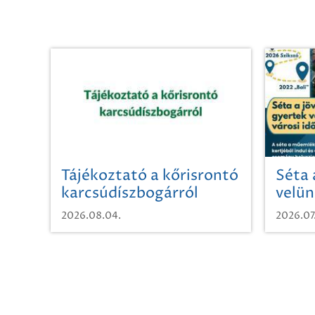
Tájékoztató a kőrisrontó
Séta 
karcsúdíszbogárról
velün
időut
2026.08.04.
2026.07