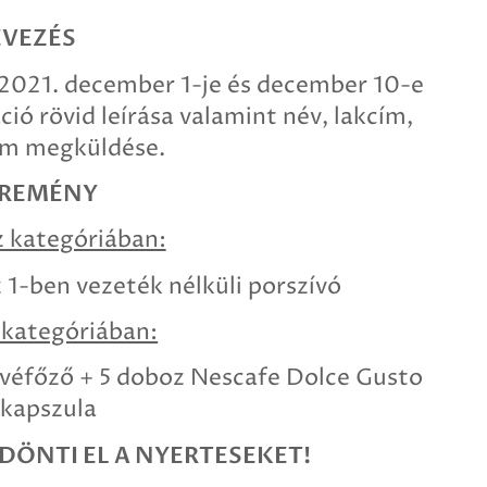
VEZÉS
2021. december 1-je és december 10-e
ció rövid leírása valamint név, lakcím,
ám megküldése.
REMÉNY
z kategóriában:
 1-ben vezeték nélküli porszívó
 kategóriában:
véfőző + 5 doboz Nescafe Dolce Gusto
kapszula
ÖNTI EL A NYERTESEKET!