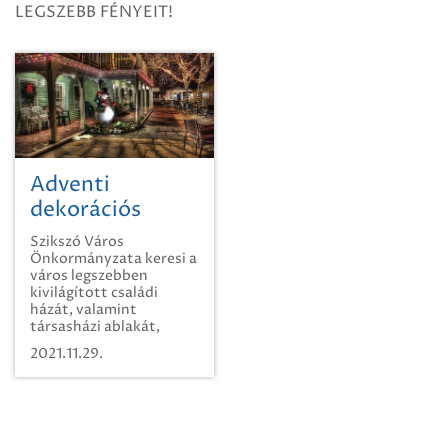
LEGSZEBB FÉNYEIT!
Adventi
dekorációs
verseny -
Szikszó Város
Keressük
Önkormányzata keresi a
város legszebben
Szikszó
kivilágított családi
legszebb ünnepi
házát, valamint
társasházi ablakát,
fényeit!
erkélyét! Várjuk a
2021.11.29.
karácsonyi fénybe
öltöztetett otthonokról
készített képeket,
melyek hűen tükrözik az
ünnepi hangulatot!