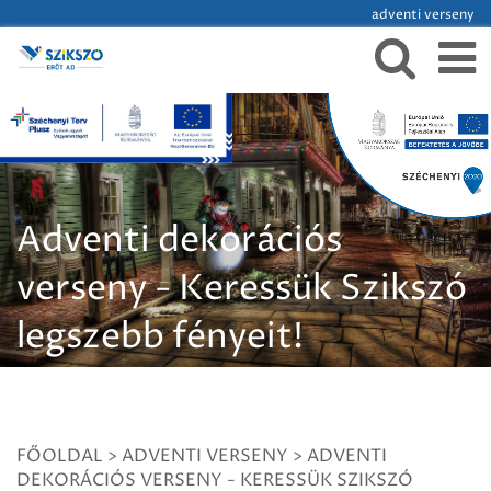
adventi verseny
Adventi dekorációs
verseny - Keressük Szikszó
legszebb fényeit!
FŐOLDAL
>
ADVENTI VERSENY
>
ADVENTI
DEKORÁCIÓS VERSENY - KERESSÜK SZIKSZÓ