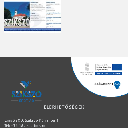
ELÉRHETŐSÉGEK
Cím: 3800, Szikszó Kálvin tér 1.
Tel:
+36 46 / kattintson