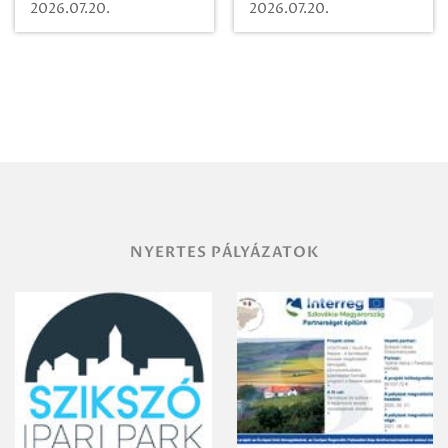
Beugró a
Pályaműködtetési
2026.07.20.
2026.07.20.
Paradicsomba
Zrt. Területi
Igazgatóság
Debrecen-
Miskolc
területének
vegyszeres
gyomirtásáról
NYERTES PÁLYÁZATOK