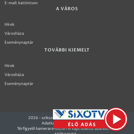
E-mail:
kattintson
A VÁROS
Hírek
Városháza
Eseménynaptár
TOVÁBBI KIEMELT
Hírek
Városháza
Eseménynaptár
2026 - szikszo.hu - Szikszó Város honlapja
Adatkezelési szabályzatok
Térfigyelő kamerarendszerrel kapcsolatos adatkezelési