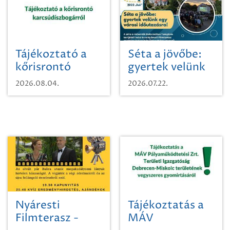
Tájékoztató a
Séta a jövőbe:
kőrisrontó
gyertek velünk
karcsúdíszbogárról
egy városi
2026.08.04.
2026.07.22.
időutazásra!
Nyáresti
Tájékoztatás a
Filmterasz -
MÁV