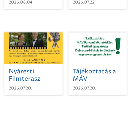
karcsúdíszbogárról
egy városi
2026.08.04.
2026.07.22.
időutazásra!
Nyáresti
Tájékoztatás a
Filmterasz -
MÁV
Beugró a
Pályaműködtetési
2026.07.20.
2026.07.20.
Paradicsomba
Zrt. Területi
Igazgatóság
Debrecen-
Miskolc
területének
vegyszeres