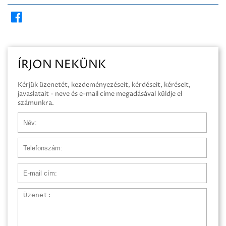
ÍRJON NEKÜNK
Kérjük üzenetét, kezdeményezéseit, kérdéseit, kéréseit,
javaslatait - neve és e-mail címe megadásával küldje el
számunkra.
Név
Telefonszám
E-mail cím
Üzenet