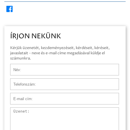
ÍRJON NEKÜNK
Kérjük üzenetét, kezdeményezéseit, kérdéseit, kéréseit,
javaslatait - neve és e-mail címe megadásával küldje el
számunkra.
Név
Telefonszám
E-mail cím
Üzenet