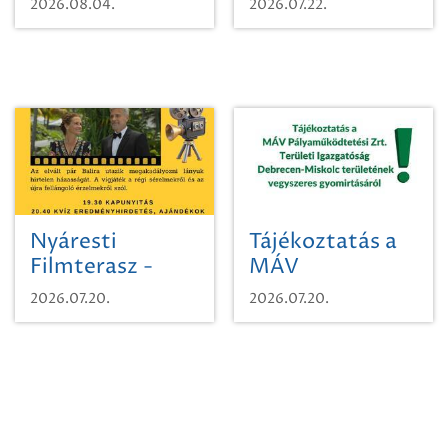
2026.08.04.
2026.07.22.
időutazásra!
Nyáresti
Tájékoztatás a
Filmterasz -
MÁV
Beugró a
Pályaműködtetési
2026.07.20.
2026.07.20.
Paradicsomba
Zrt. Területi
Igazgatóság
Debrecen-
Miskolc
területének
vegyszeres