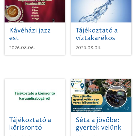
Kávéházi jazz
Tájékoztató a
est
víztakarékos
vízhasználatról
2026.08.06.
2026.08.04.
Tájékoztató a
Séta a jövőbe:
kőrisrontó
gyertek velünk
karcsúdíszbogárról
egy városi