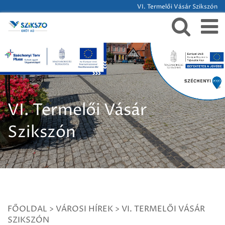
VI. Termelői Vásár Szikszón
VI. Termelői Vásár
Szikszón
FŐOLDAL
>
VÁROSI HÍREK
>
VI. TERMELŐI VÁSÁR
SZIKSZÓN