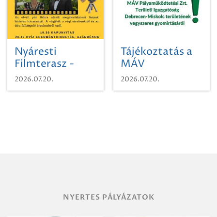
Nyáresti
Tájékoztatás a
Filmterasz -
MÁV
Beugró a
Pályaműködtetési
2026.07.20.
2026.07.20.
Paradicsomba
Zrt. Területi
Igazgatóság
Debrecen-
Miskolc
területének
vegyszeres
gyomirtásáról
NYERTES PÁLYÁZATOK