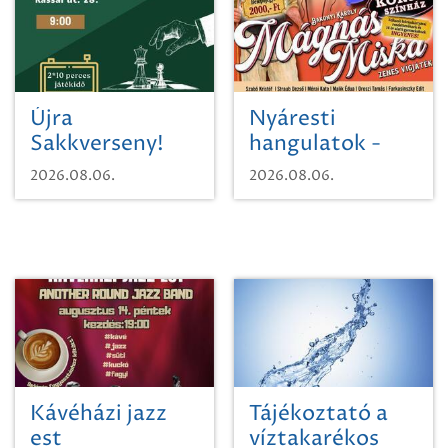
Újra
Nyáresti
Sakkverseny!
hangulatok -
Mágnás Miska
2026.08.06.
2026.08.06.
Kávéházi jazz
Tájékoztató a
est
víztakarékos