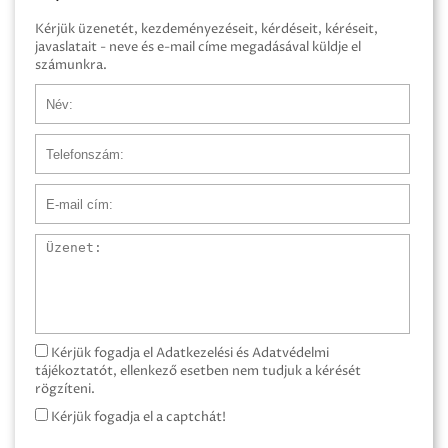
Kérjük üzenetét, kezdeményezéseit, kérdéseit, kéréseit,
javaslatait - neve és e-mail címe megadásával küldje el
számunkra.
Név
Telefonszám
E-mail cím
Üzenet
Kérjük fogadja el Adatkezelési és Adatvédelmi
tájékoztatót, ellenkező esetben nem tudjuk a kérését
rögzíteni.
Kérjük fogadja el a captchát!