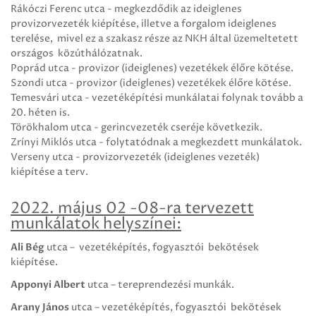
Rákóczi Ferenc utca - megkezdődik az ideiglenes
provizorvezeték kiépítése, illetve a forgalom ideiglenes
terelése, mivel ez a szakasz része az NKH által üzemeltetett
országos közúthálózatnak.
Poprád utca - provizor (ideiglenes) vezetékek élőre kötése.
Szondi utca - provizor (ideiglenes) vezetékek élőre kötése.
Temesvári utca - vezetéképítési munkálatai folynak tovább a
20. héten is.
Törökhalom utca - gerincvezeték cseréje következik.
Zrínyi Miklós utca - folytatódnak a megkezdett munkálatok.
Verseny utca - provizorvezeték (ideiglenes vezeték)
kiépítése a terv.
2022. május 02 -08-ra tervezett
munkálatok helyszínei:
Ali Bég
utca – vezetéképítés, fogyasztói bekötések
kiépítése.
Apponyi Albert
utca – tereprendezési munkák.
Arany János
utca – vezetéképítés, fogyasztói bekötések