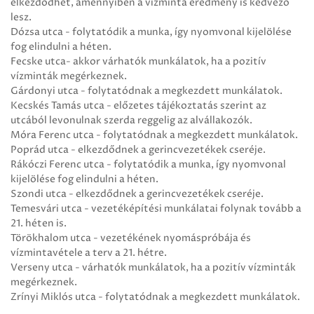
elkezdődhet, amennyiben a vízminta eredmény is kedvező
lesz.
Dózsa utca - folytatódik a munka, így nyomvonal kijelölése
fog elindulni a héten.
Fecske utca- akkor várhatók munkálatok, ha a pozitív
vízminták megérkeznek.
Gárdonyi utca - folytatódnak a megkezdett munkálatok.
Kecskés Tamás utca - előzetes tájékoztatás szerint az
utcából levonulnak szerda reggelig az alvállakozók.
Móra Ferenc utca - folytatódnak a megkezdett munkálatok.
Poprád utca - elkezdődnek a gerincvezetékek cseréje.
Rákóczi Ferenc utca - folytatódik a munka, így nyomvonal
kijelölése fog elindulni a héten.
Szondi utca - elkezdődnek a gerincvezetékek cseréje.
Temesvári utca - vezetéképítési munkálatai folynak tovább a
21. héten is.
Törökhalom utca - vezetékének nyomáspróbája és
vízmintavétele a terv a 21. hétre.
Verseny utca - várhatók munkálatok, ha a pozitív vízminták
megérkeznek.
Zrínyi Miklós utca - folytatódnak a megkezdett munkálatok.