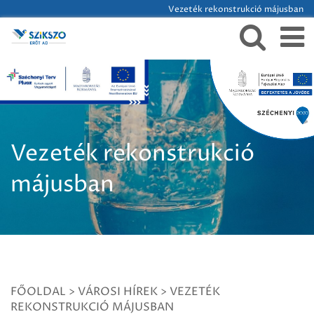
Vezeték rekonstrukció májusban
Vezeték rekonstrukció
májusban
FŐOLDAL
>
VÁROSI HÍREK
>
VEZETÉK
REKONSTRUKCIÓ MÁJUSBAN