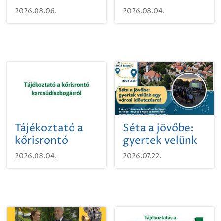
vízhasználatról
2026.08.06.
2026.08.04.
Tájékoztató a
Séta a jövőbe:
kőrisrontó
gyertek velünk
karcsúdíszbogárról
egy városi
2026.08.04.
2026.07.22.
időutazásra!