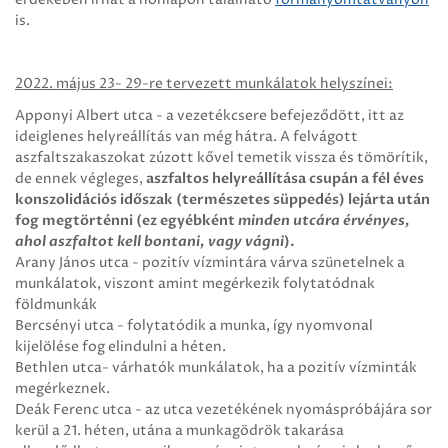
is.
2022. május 23- 29-re tervezett munkálatok helyszínei:
Apponyi Albert utca - a vezetékcsere befejeződött, itt az
ideiglenes helyreállítás van még hátra. A felvágott
aszfaltszakaszokat zúzott kővel temetik vissza és tömörítik,
de ennek végleges,
aszfaltos helyreállítása csupán a fél éves
konszolidációs időszak (természetes süppedés) lejárta után
fog megtörténni (ez egyébként
minden utcára érvényes,
ahol aszfaltot kell bontani, vagy vágni
).
Arany János utca - pozitív vízmintára várva szünetelnek a
munkálatok, viszont amint megérkezik folytatódnak
földmunkák
Bercsényi utca - folytatódik a munka, így nyomvonal
kijelölése fog elindulni a héten.
Bethlen utca- várhatók munkálatok, ha a pozitív vízminták
megérkeznek.
Deák Ferenc utca - az utca vezetékének nyomáspróbájára sor
kerül a 21. héten, utána a munkagödrök takarása