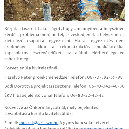
Kérjük a tisztelt Lakosságot, hogy amennyiben a helyszínen
kérdés, probléma merülne fel, szíveskedjenek a helyszínen a
kivitelező csapattal egyeztetni. Ha az egyeztetés nem
eredményes, akkor a rekonstrukciós munkálatokkal
kapcsolatos észrevételüket az alábbi elérhetőségeken
tehetik meg:
Közvetlenül a kivitelezőnél:
Hasulyó Péter projektmenedzser Telefon: 06-70-392-59-98
Bődi Dorottya projektasszisztens Telefon: 06-70-342-46-30
ÉRV hibabejelentő vonal Telefon: 06-80-22-42-42
Közvetve az Önkormányzatnál, mely bejelentés
továbbításra kerül a kivitelezőhöz:
E-mail:
muszak@szikszo.hu
A gyors kapcsolatfelvétel
érdekében írhat a honlapon található
formanyomtatványon