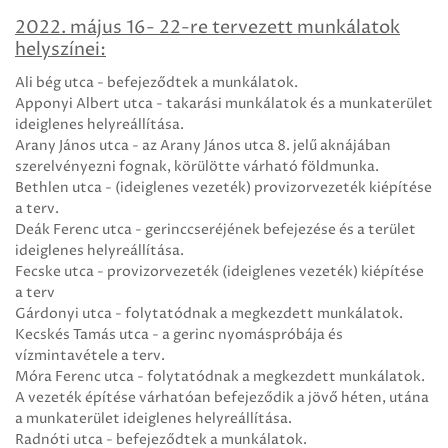
2022. május 16- 22-re tervezett munkálatok
helyszínei:
Ali bég utca - befejeződtek a munkálatok.
Apponyi Albert utca - takarási munkálatok és a munkaterület
ideiglenes helyreállítása.
Arany János utca - az Arany János utca 8. jelű aknájában
szerelvényezni fognak, körülötte várható földmunka.
Bethlen utca - (ideiglenes vezeték) provizorvezeték kiépítése
a terv.
Deák Ferenc utca - gerinccseréjének befejezése és a terület
ideiglenes helyreállítása.
Fecske utca - provizorvezeték (ideiglenes vezeték) kiépítése
a terv
Gárdonyi utca - folytatódnak a megkezdett munkálatok.
Kecskés Tamás utca - a gerinc nyomáspróbája és
vízmintavétele a terv.
Móra Ferenc utca - folytatódnak a megkezdett munkálatok.
A vezeték építése várhatóan befejeződik a jövő héten, utána
a munkaterület ideiglenes helyreállítása.
Radnóti utca - befejeződtek a munkálatok.