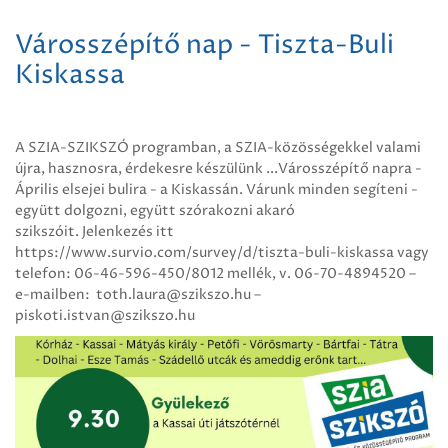
Városszépítő nap - Tiszta-Buli
Kiskassa
A SZIA-SZIKSZÓ programban, a SZIA-közösségekkel valami
újra, hasznosra, érdekesre készülünk ...Városszépítő napra -
Április elsejei bulira - a Kiskassán. Várunk minden segíteni -
együtt dolgozni, együtt szórakozni akaró
szikszóit. Jelenkezés itt
https://www.survio.com/survey/d/tiszta-buli-kiskassa vagy
telefon: 06-46-596-450/8012 mellék, v. 06-70-4894520 –
e-mailben: toth.laura@szikszo.hu –
piskoti.istvan@szikszo.hu