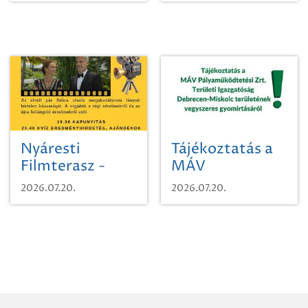
Nyáresti
Tájékoztatás a
Filmterasz -
MÁV
Beugró a
Pályaműködtetési
2026.07.20.
2026.07.20.
Paradicsomba
Zrt. Területi
Igazgatóság
Debrecen-
Miskolc
területének
vegyszeres
gyomirtásáról