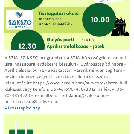
A SZIA-SZIKSZÓ programban, a SZIA-közösségekkel valami
újra, hasznosra, érdekesre készülünk ...Városszépítő napra -
Április elsejei bulira - a Kiskassán. Várunk minden segíteni -
együtt dolgozni, együtt szórakozni akaró szikszóit.
Jelenkezés itt https://www.survio.com/survey/d/tiszta-buli-
kiskassa vagy telefon: 06-46-596-450/8012 mellék, v. 06-
70-4894520 – e-mailben: toth.laura@szikszo.hu –
piskoti.istvan@szikszo.hu
Városszépítő nap