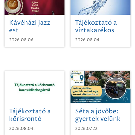
Kávéházi jazz
Tájékoztató a
est
víztakarékos
vízhasználatról
2026.08.06.
2026.08.04.
Tájékoztató a
Séta a jövőbe:
kőrisrontó
gyertek velünk
karcsúdíszbogárról
egy városi
2026.08.04.
2026.07.22.
időutazásra!