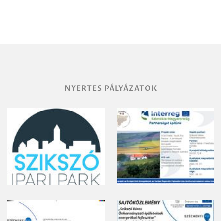
Debrecen-
Miskolc
területének
vegyszeres
gyomirtásáról
NYERTES PÁLYÁZATOK