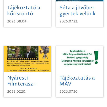
Tájékoztató a
Séta a jövőbe:
kőrisrontó
gyertek velünk
karcsúdíszbogárról
egy városi
2026.08.04.
2026.07.22.
időutazásra!
Nyáresti
Tájékoztatás a
Filmterasz -
MÁV
Beugró a
Pályaműködtetési
2026.07.20.
2026.07.20.
Paradicsomba
Zrt. Területi
Igazgatóság