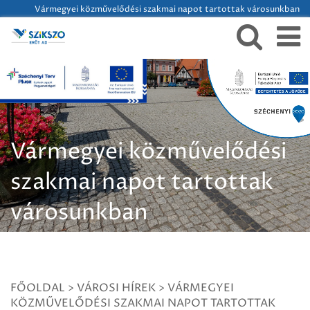
Vármegyei közművelődési szakmai napot tartottak városunkban
Vármegyei közművelődési
szakmai napot tartottak
városunkban
FŐOLDAL
>
VÁROSI HÍREK
>
VÁRMEGYEI
KÖZMŰVELŐDÉSI SZAKMAI NAPOT TARTOTTAK