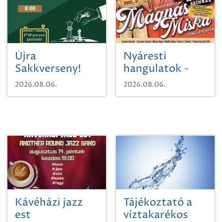
Újra
Nyáresti
Sakkverseny!
hangulatok -
Mágnás Miska
2026.08.06.
2026.08.06.
Kávéházi jazz
Tájékoztató a
est
víztakarékos