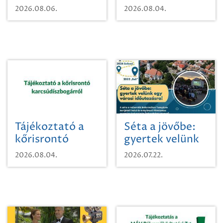
vízhasználatról
2026.08.06.
2026.08.04.
Tájékoztató a
Séta a jövőbe:
kőrisrontó
gyertek velünk
karcsúdíszbogárról
egy városi
2026.08.04.
2026.07.22.
időutazásra!