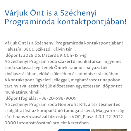
Várjuk Önt is a Széchenyi
Programiroda kontaktpontjában!
Várjuk Önt is a Széchenyi Programiroda kontaktpontjában!
Helyszín: 3800 Szikszó. Kálvin tér 1.
Időpont: 2026.06.17.szerda 9:00h-15h-ig
A Széchenyi Programiroda szakértő munkatársai, ingyenes
tanácsadással segítenek Önnek az uniós pályázatok
kiválasztásában, előkészületében és adminisztrációjában.
A kontaktpont ügyeleti jelleggel, meghatározott napokon
tart nyitva, ezért kérjük előzetesen egyeztessen időpontot
munkatársunknál!
Időpontfoglalás: +36-20-596-9009
A Széchenyi Programiroda Nonprofit Kft. a térítésmentes
szolgáltatást az Európai Unió támogatásával, Magyarország
társfinanszírozásával biztosítja a VOP_Plusz-4.3.1-22-2022-
00001 azonosítószámú projekt keretében.