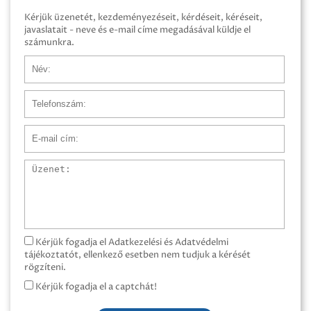
Kérjük üzenetét, kezdeményezéseit, kérdéseit, kéréseit,
javaslatait - neve és e-mail címe megadásával küldje el
számunkra.
Név
Telefonszám
E-mail cím
Üzenet
Kérjük fogadja el Adatkezelési és Adatvédelmi
tájékoztatót, ellenkező esetben nem tudjuk a kérését
rögzíteni.
Kérjük fogadja el a captchát!