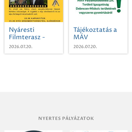
Nyáresti
Tájékoztatás a
Filmterasz -
MÁV
Beugró a
Pályaműködtetési
2026.07.20.
2026.07.20.
Paradicsomba
Zrt. Területi
Igazgatóság
Debrecen-
Miskolc
területének
vegyszeres
gyomirtásáról
NYERTES PÁLYÁZATOK