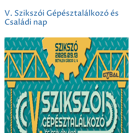
V. Szikszói Gépésztalálkozó és
Családi nap