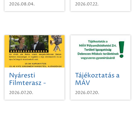
karcsúdíszbogárról
egy városi
2026.08.04.
2026.07.22.
időutazásra!
Nyáresti
Tájékoztatás a
Filmterasz -
MÁV
Beugró a
Pályaműködtetési
2026.07.20.
2026.07.20.
Paradicsomba
Zrt. Területi
Igazgatóság
Debrecen-
Miskolc
területének