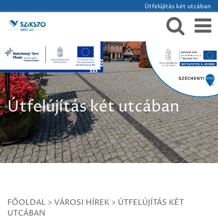
Útfelújítás két utcában
Útfelújítás két utcában
FŐOLDAL
>
VÁROSI HÍREK
>
ÚTFELÚJÍTÁS KÉT
UTCÁBAN