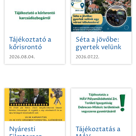
Tájékoztató a
Séta a jövőbe:
kőrisrontó
gyertek velünk
karcsúdíszbogárról
egy városi
2026.08.04.
2026.07.22.
időutazásra!
Nyáresti
Tájékoztatás a