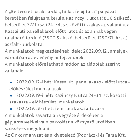
A „Belterületi utak, járdák, hidak felújítása” pályázat
keretében felújításra kerül a Kazinczy F. utca (3800 Szikszó,
belterület 377 hrsz.) 24-34. sz. közötti szakasza, valamint a
Kassai úti panellakások előtti utca és az annak végén
található forduló (3800 Szikszó, belterület 1280/71. hrsz.)
aszfalt-burkolata.
A munkálatok megkezdésének ideje: 2022.09.12., amelyek
várhatóan az év végéig befejeződnek.
A munkálatok előre látható módon az alábbiak szerint
zajlanak:
2022.09.12-i hét: Kassai úti panellakások előtti utca -
előkészületi munkálatok
2022.09.19-i hét: Kazinczy F. utca 24-34. sz. közötti
szakasza - előkészületi munkálatok
2022.09.26-i hét: fenti utak aszfaltozása
A munkálatok zavartalan végzése érdekében a
gépjárművekkel való parkolást a környező utcákban
szükséges megoldani.
Az Önkormányzat és a kivetelező (Podráczki és Társa Kft.