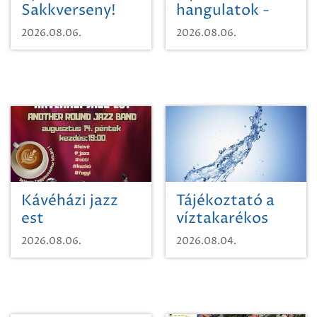
Sakkverseny!
hangulatok -
Mágnás Miska
2026.08.06.
2026.08.06.
Kávéházi jazz
Tájékoztató a
est
víztakarékos
vízhasználatról
2026.08.06.
2026.08.04.