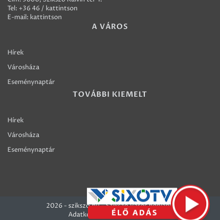
Tel:
+36 46 / kattintson
E-mail:
kattintson
A VÁROS
Hírek
Városháza
Eseménynaptár
TOVÁBBI KIEMELT
Hírek
Városháza
Eseménynaptár
2026 - szikszo.hu - Szikszó Város honlapja
Adatkezelési szabályzatok