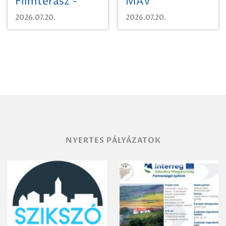
Filmterasz -
MÁV
Beugró a
Pályaműködtetési
2026.07.20.
2026.07.20.
Paradicsomba
Zrt. Területi
Igazgatóság
Debrecen-
Miskolc
területének
vegyszeres
gyomirtásáról
NYERTES PÁLYÁZATOK