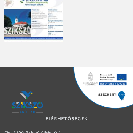
ELÉRHETŐSÉGEK
Cím: 3800, Szikszó Kálvin tér 1.