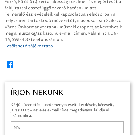
Forró, Fő út 65.) kéri a lakosság türelmét és megértését a
felújítással összefüggő zavaró hatások miatt.
Felmerülő észrevételeikkel kapcsolatban elsősorban a
helyszínen tartózkodó művezetőt, másodsorban Szikszó
Város Önkormányzatának műszaki csoportját kereshetik
meg a muszak@szikszo.hu e-mail címen, valamint a 06-
46/596-450 telefonszámon.
Letölthető tájékoztató
ÍRJON NEKÜNK
Kérjük üzenetét, kezdeményezéseit, kérdéseit, kéréseit,
javaslatait - neve és e-mail címe megadásával küldje el
számunkra.
Név