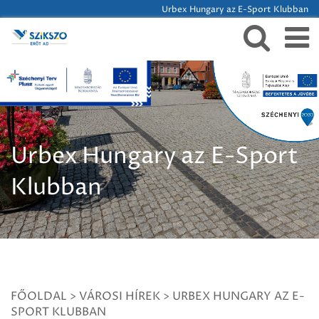
Urbex Hungary az E-Sport Klubban
Urbex Hungary az E-Sport
Klubban
FŐOLDAL
>
VÁROSI HÍREK
>
URBEX HUNGARY AZ E-
SPORT KLUBBAN