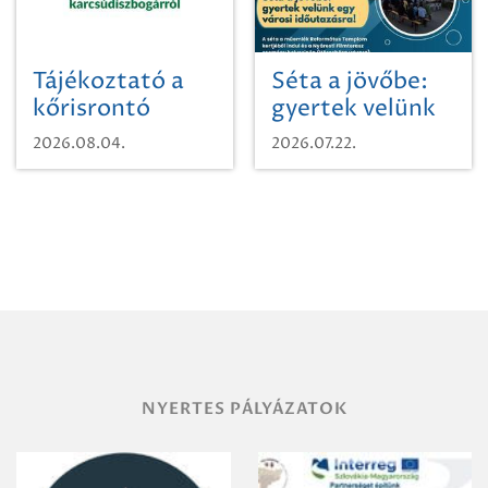
Tájékoztató a
Séta a jövőbe:
kőrisrontó
gyertek velünk
karcsúdíszbogárról
egy városi
2026.08.04.
2026.07.22.
időutazásra!
NYERTES PÁLYÁZATOK