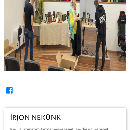
ÍRJON NEKÜNK
Kérjük üzenetét, kezdeményezéseit, kérdéseit, kéréseit,