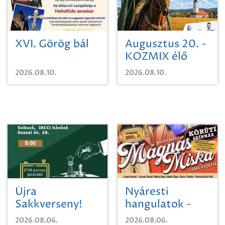
XVI. Görög bál
Augusztus 20. -
KOZMIX élő
koncert
2026.08.10.
2026.08.10.
Újra
Nyáresti
Sakkverseny!
hangulatok -
Mágnás Miska
2026.08.06.
2026.08.06.