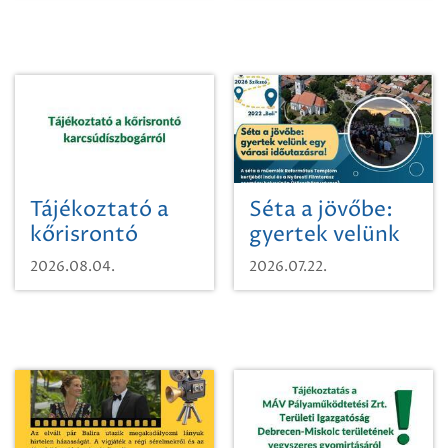
Tájékoztató a
Séta a jövőbe:
kőrisrontó
gyertek velünk
karcsúdíszbogárról
egy városi
2026.08.04.
2026.07.22.
időutazásra!