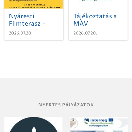
Nyáresti
Tájékoztatás a
Filmterasz -
MÁV
Beugró a
Pályaműködtetési
2026.07.20.
2026.07.20.
Paradicsomba
Zrt. Területi
Igazgatóság
Debrecen-
Miskolc
területének
vegyszeres
gyomirtásáról
NYERTES PÁLYÁZATOK