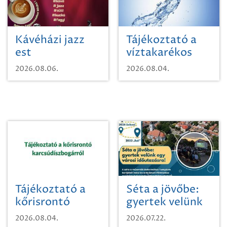
Kávéházi jazz
Tájékoztató a
est
víztakarékos
vízhasználatról
2026.08.06.
2026.08.04.
Tájékoztató a
Séta a jövőbe:
kőrisrontó
gyertek velünk
karcsúdíszbogárról
egy városi
2026.08.04.
2026.07.22.