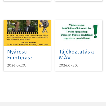
időutazásra!
Nyáresti
Tájékoztatás a
Filmterasz -
MÁV
Beugró a
Pályaműködtetési
2026.07.20.
2026.07.20.
Paradicsomba
Zrt. Területi
Igazgatóság
Debrecen-
Miskolc
területének
vegyszeres
gyomirtásáról