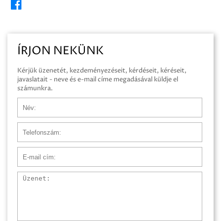
ÍRJON NEKÜNK
Kérjük üzenetét, kezdeményezéseit, kérdéseit, kéréseit,
javaslatait - neve és e-mail címe megadásával küldje el
számunkra.
Név
Telefonszám
E-mail cím
Üzenet