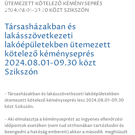
ÜTEMEZETT KÖTELEZŐ KÉMÉNYSEPRÉS
Szikszón
2024.08.01-09.30 KÖZT SZIKSZÓN
Társasházakban és
lakásszövetkezeti
lakóépületekben ütemezett
kötelező kéményseprés
2024.08.01-09.30 közt
Szikszón
- Társasházakban és lakásszövetkezeti lakóépületekben
ütemezett kötelező kéményseprés lesz 2024.08.01-09.30
közt Szikszón.
- Aki elmulasztja a kéményseprést az ingyenes ellenőrzési
időpontok esetében (nem tud otthonában tartózkodni és
beengedni a hatóság embereit) akkor a második meghiúsult