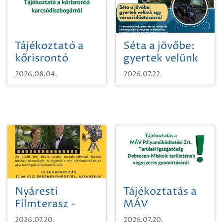
Tájékoztató a
Séta a jövőbe:
kőrisrontó
gyertek velünk
karcsúdíszbogárról
egy városi
2026.08.04.
2026.07.22.
időutazásra!
Nyáresti
Tájékoztatás a
Filmterasz -
MÁV
Beugró a
Pályaműködtetési
2026.07.20.
2026.07.20.