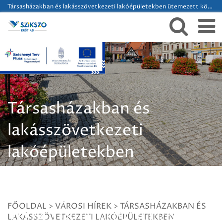
Társasházakban és lakásszövetkezeti lakóépületekben ütemezett kötelező kéményseprés 2024.08.01-09.30 közt Szikszón
Társasházakban és
lakásszövetkezeti
lakóépületekben
ütemezett kötelező
kéményseprés
FŐOLDAL
>
VÁROSI HÍREK
>
TÁRSASHÁZAKBAN ÉS
2024.08.01-09.30 közt
LAKÁSSZÖVETKEZETI LAKÓÉPÜLETEKBEN