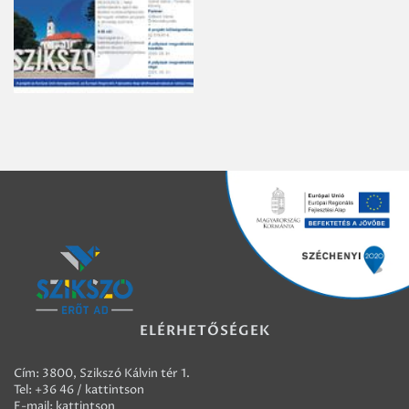
ELÉRHETŐSÉGEK
Cím: 3800, Szikszó Kálvin tér 1.
Tel:
+36 46 / kattintson
E-mail:
kattintson