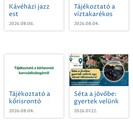
Kávéházi jazz
Tájékoztató a
est
víztakarékos
vízhasználatról
2026.08.06.
2026.08.04.
Tájékoztató a
Séta a jövőbe:
kőrisrontó
gyertek velünk
karcsúdíszbogárról
egy városi
2026.08.04.
2026.07.22.
időutazásra!