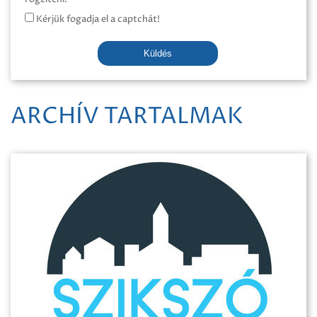
Kérjük fogadja el a captchát!
Küldés
ARCHÍV TARTALMAK