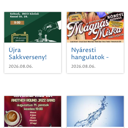
Újra
Nyáresti
Sakkverseny!
hangulatok -
Mágnás Miska
2026.08.06.
2026.08.06.