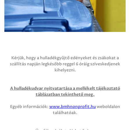
Kérjük, hogy a hulladékgyűjtő edényeket és zsákokat a
szállítás napján legkésőbb reggel 6 óráig szíveskedjenek
kihelyezni.
A hulladékudvar nyitvatartása a mellékelt tájékoztató
táblázatban tekinthető meg.
Egyéb információk:
www.bmhnonprofit.hu
weboldalon
találhatóak.