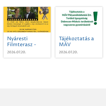
Nyáresti
Tájékoztatás a
Filmterasz -
MÁV
Beugró a
Pályaműködtetési
2026.07.20.
2026.07.20.
Paradicsomba
Zrt. Területi
Igazgatóság
Debrecen-
Miskolc
területének
vegyszeres
gyomirtásáról