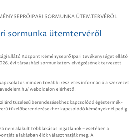
ÉMÉNYSEPRŐIPARI SORMUNKA ÜTEMTERVÉRŐL
ri sormunka ütemtervéről
ági Ellátó Központ Kéményseprő Ipari tevékenységet ellátó
2026. évi társasházi sormunkaterv elvégzésének tervezett
kapcsolatos minden további részletes információ a szervezet
favedelem.hu/ weboldalon elérhető.
szilárd tüzelésű berendezésekhez kapcsolódó égéstermék-
dszerű tüzelőberendezésekhez kapcsolódó kéményeknél pedig
zzá nem alakult többlakásos ingatlanok – esetében a
ontját a lakásban élők választhatják meg. A