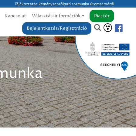
Tájékoztatás kéményseprőipari sormunka ütemtervéről
Kapcsolat
Választási információk
Piactér
Bejelentkezés/Regisztráció
rmunka