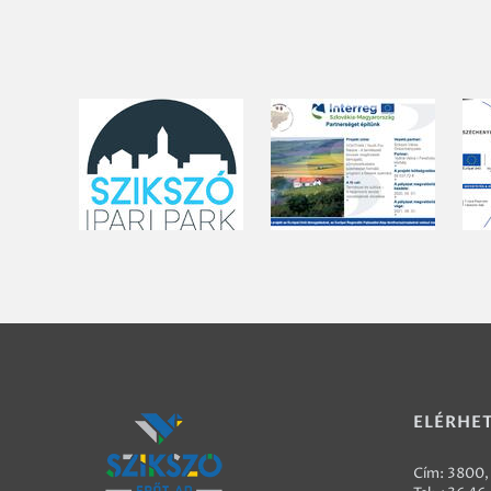
ELÉRHE
Cím: 3800, 