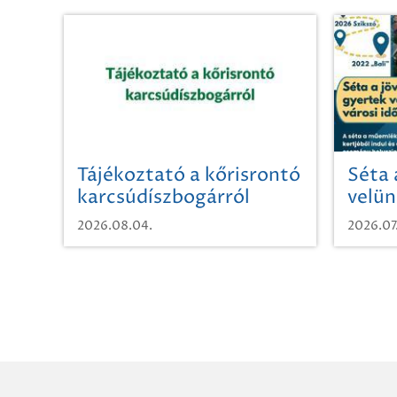
Tájékoztató a kőrisrontó
Séta 
karcsúdíszbogárról
velün
időut
2026.08.04.
2026.07