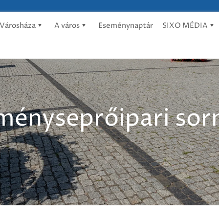
Városháza
A város
Eseménynaptár
SIXO MÉDIA
éményseprőipari so