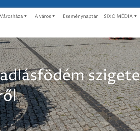
Városháza
A város
Eseménynaptár
SIXO MÉDIA
padlásfödém szigete
ől