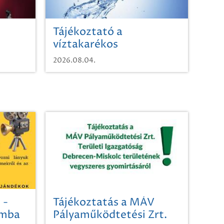
Tájékoztató a
víztakarékos
vízhasználatról
2026.08.04.
 -
Tájékoztatás a MÁV
omba
Pályaműködtetési Zrt.