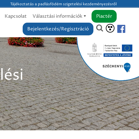
Tájékoztatás a padlásfödém szigetelési kezdeményezésről
Kapcsolat
Választási információk
Piactér
Bejelentkezés/Regisztráció
lési