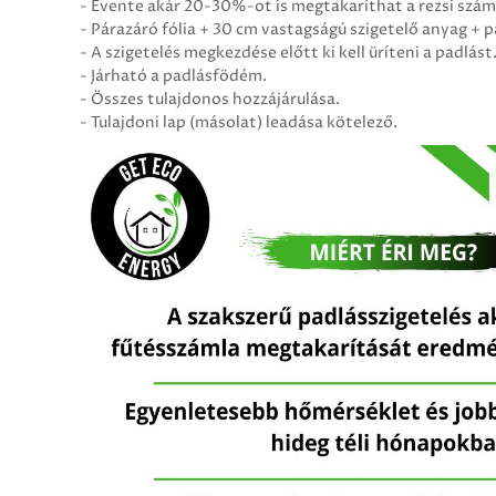
- Évente akár 20-30%-ot is megtakaríthat a rezsi száml
- Párazáró fólia + 30 cm vastagságú szigetelő anyag + p
- A szigetelés megkezdése előtt ki kell üríteni a padlást
- Járható a padlásfödém.
- Összes tulajdonos hozzájárulása.
- Tulajdoni lap (másolat) leadása kötelező.