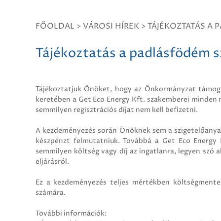
FŐOLDAL
>
VÁROSI HÍREK
>
TÁJÉKOZTATÁS A
Tájékoztatás a padlásfödém s
Tájékoztatjuk Önöket, hogy az Önkormányzat támoga
keretében a Get Eco Energy Kft. szakemberei minden m
semmilyen regisztrációs díjat nem kell befizetni.
A kezdeményezés során Önöknek sem a szigetelőanyag
készpénzt felmutatniuk. Továbbá a Get Eco Energy 
semmilyen költség vagy díj az ingatlanra, legyen szó a
eljárásról.
Ez a kezdeményezés teljes mértékben költségmentes
számára.
További információk: