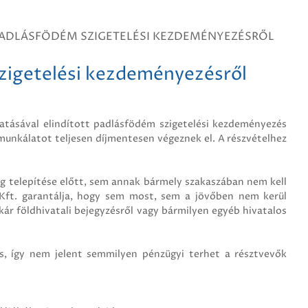
 PADLÁSFÖDÉM SZIGETELÉSI KEZDEMÉNYEZÉSRŐL
zigetelési kezdeményezésről
tásával elindított padlásfödém szigetelési kezdeményezés
unkálatot teljesen díjmentesen végeznek el. A részvételhez
 telepítése előtt, sem annak bármely szakaszában nem kell
Kft. garantálja, hogy sem most, sem a jövőben nem kerül
kár földhivatali bejegyzésről vagy bármilyen egyéb hivatalos
, így nem jelent semmilyen pénzügyi terhet a résztvevők