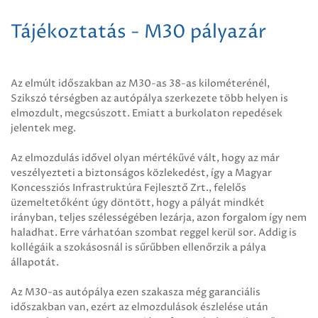
Tájékoztatás - M30 pályazár
Az elmúlt időszakban az M30-as 38-as kilométerénél,
Szikszó térségben az autópálya szerkezete több helyen is
elmozdult, megcsúszott. Emiatt a burkolaton repedések
jelentek meg.
Az elmozdulás idővel olyan mértékűvé vált, hogy az már
veszélyezteti a biztonságos közlekedést, így a Magyar
Koncessziós Infrastruktúra Fejlesztő Zrt., felelős
üzemeltetőként úgy döntött, hogy a pályát mindkét
irányban, teljes szélességében lezárja, azon forgalom így nem
haladhat. Erre várhatóan szombat reggel kerül sor. Addig is
kollégáik a szokásosnál is sűrűbben ellenőrzik a pálya
állapotát.
Az M30-as autópálya ezen szakasza még garanciális
időszakban van, ezért az elmozdulások észlelése után