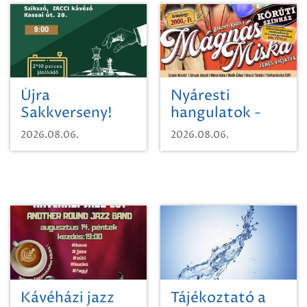
Újra
Nyáresti
Sakkverseny!
hangulatok -
Mágnás Miska
2026.08.06.
2026.08.06.
Kávéházi jazz
Tájékoztató a