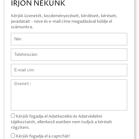
ÍRJON NEKÜNK
Kérjük üzenetét, kezdeményezéseit, kérdéseit, kéréseit,
javaslatait - neve és e-mail címe megadásával küldje el
számunkra.
Név
Telefonszám
E-mail cím
Üzenet
Kérjük fogadja el Adatkezelési és Adatvédelmi
tájékoztatót, ellenkező esetben nem tudjuk a kérését
rögzíteni.
Kérjük fogadja el a captchát!