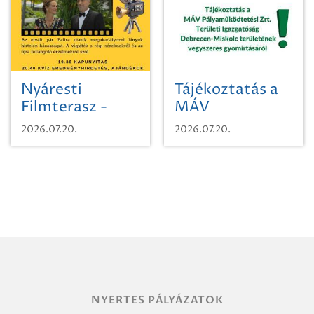
Nyáresti
Tájékoztatás a
Filmterasz -
MÁV
Beugró a
Pályaműködtetési
2026.07.20.
2026.07.20.
Paradicsomba
Zrt. Területi
Igazgatóság
Debrecen-
Miskolc
területének
vegyszeres
gyomirtásáról
NYERTES PÁLYÁZATOK