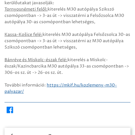
kerülőutakat javasolják:
Tornyosnémeti felől:
kiterelés M30 autópálya Szikszó
csomópontban -> 3-as út -> visszatérni a Felsőzsolca M30
autópálya 30-as csomópontban lehetséges,
Kassa-Košice felé:
kiterelés M30 autópálya Felsőzsolca 30-as
csomópontban -> 3-as út -> visszatérni az M30 autópálya
Szikszó csomópontban lehetséges,
Bánréve és Miskolc-észak felé:
kiterelés a Miskolc-
észak/Kazincbarcika M30 autópálya 33-as csomópontban ->
306-os sz. út -> 26-os sz. út.
További információ:
https://mkif.hu/kozlemeny-m30-
palyazar/