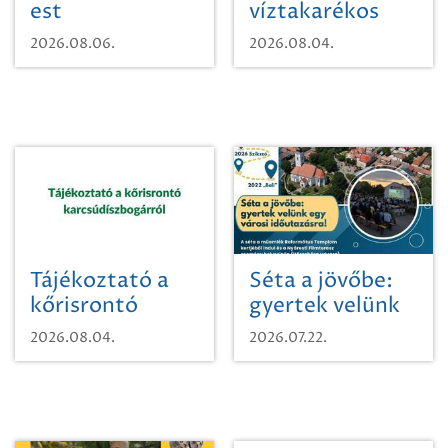
est
víztakarékos
vízhasználatról
2026.08.06.
2026.08.04.
Tájékoztató a
Séta a jövőbe:
kőrisrontó
gyertek velünk
karcsúdíszbogárról
egy városi
2026.08.04.
2026.07.22.
időutazásra!