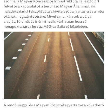
azonnal a Magyar Koncessziós Infrastruktúra Fejlesztő Zrt.
felvette a kapcsolatot a beruházó Magyar Állammal, aki
haladéktalanul felszólította a kivitelezőt a javításra és a hiba
okának megszűntetésére. Mivel a munkálatok a pálya
alapját, földművét is érinthetik, várhatóan hosszú
hónapokra zárva lesz az M30-as Szikszó közelében.
A rendőrséggel és a Magyar Közúttal egyeztetve a következő