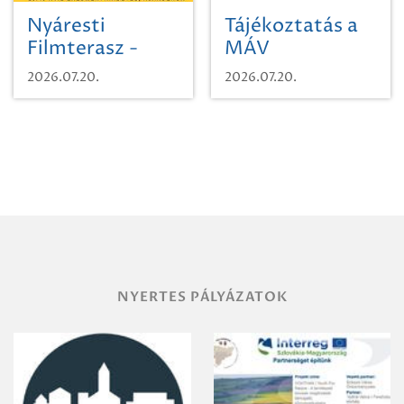
Nyáresti
Tájékoztatás a
Filmterasz -
MÁV
Beugró a
Pályaműködtetési
2026.07.20.
2026.07.20.
Paradicsomba
Zrt. Területi
Igazgatóság
Debrecen-
Miskolc
területének
vegyszeres
gyomirtásáról
NYERTES PÁLYÁZATOK