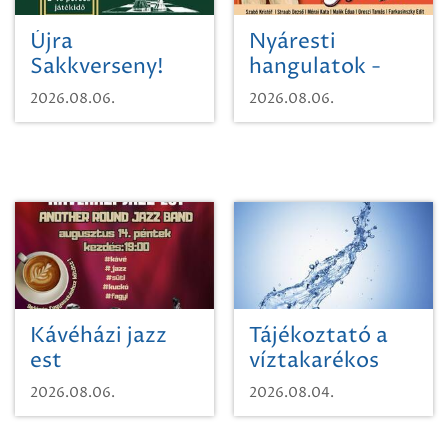
Újra
Nyáresti
Sakkverseny!
hangulatok -
Mágnás Miska
2026.08.06.
2026.08.06.
Kávéházi jazz
Tájékoztató a
est
víztakarékos
vízhasználatról
2026.08.06.
2026.08.04.