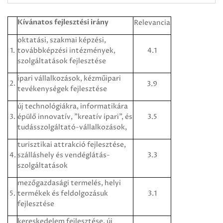
Kívánatos fejlesztési irány
Relevancia
oktatási, szakmai képzési,
1.
továbbképzési intézmények,
4.1
szolgáltatások fejlesztése
ipari vállalkozások, kézműipari
2.
3.9
tevékenységek fejlesztése
új technológiákra, informatikára
3.
épülő innovatív, "kreatív ipari", és
3.5
tudásszolgáltató-vállalkozások,
turisztikai attrakció fejlesztése,
4.
szálláshely és vendéglátás-
3.3
szolgáltatások
mezőgazdasági termelés, helyi
5.
termékek és feldolgozásuk
3.1
fejlesztése
kereskedelem fejlesztése, új