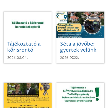
Tájékoztató a
Séta a jövőbe:
kőrisrontó
gyertek velünk
karcsúdíszbogárról
egy városi
2026.08.04.
2026.07.22.
időutazásra!