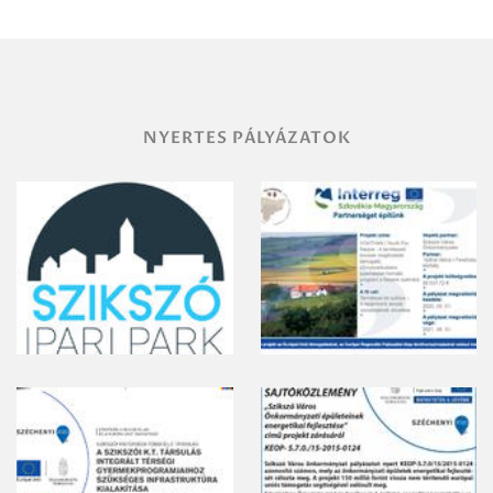
területének
vegyszeres
gyomirtásáról
NYERTES PÁLYÁZATOK