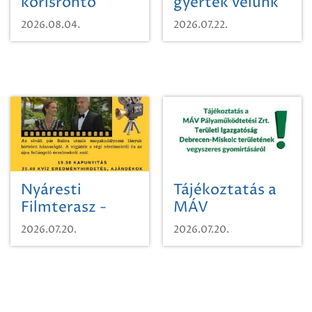
kőrisrontó
gyertek velünk
karcsúdíszbogárról
egy városi
2026.08.04.
2026.07.22.
időutazásra!
Nyáresti
Tájékoztatás a
Filmterasz -
MÁV
Beugró a
Pályaműködtetési
2026.07.20.
2026.07.20.
Paradicsomba
Zrt. Területi
Igazgatóság
Debrecen-
Miskolc