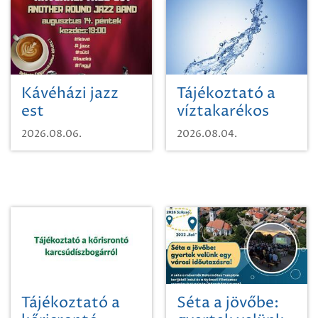
Kávéházi jazz
Tájékoztató a
est
víztakarékos
vízhasználatról
2026.08.06.
2026.08.04.
Tájékoztató a
Séta a jövőbe: