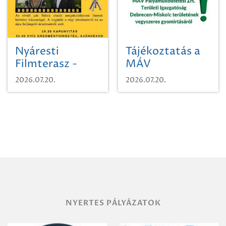
Nyáresti
Tájékoztatás a
Filmterasz -
MÁV
Beugró a
Pályaműködtetési
2026.07.20.
2026.07.20.
Paradicsomba
Zrt. Területi
Igazgatóság
Debrecen-
Miskolc
területének
vegyszeres
gyomirtásáról
NYERTES PÁLYÁZATOK