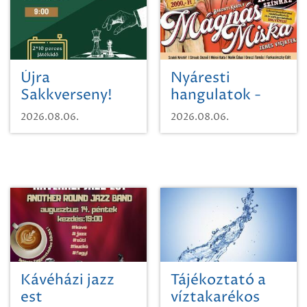
Újra
Nyáresti
Sakkverseny!
hangulatok -
Mágnás Miska
2026.08.06.
2026.08.06.
Kávéházi jazz
Tájékoztató a
est
víztakarékos