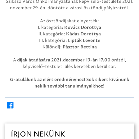
Szikszó Város Önkormányzatának képviselő-testülete 2021.
november 29-én. döntött a városi ösztöndíjpályázatról.
Az ösztöndíjakat elnyerték:
I. kategória:
Kovács Dorottya
II. kategória:
Kádas Dorottya
III. kategória:
Lipták Levente
Különdíj:
Pásztor Bettina
A
díjak átadására
2021.december 13-án 17.00
órától,
képviselő-testületi ülés keretében kerül sor.
Gratulálunk az elért eredményhez! Sok sikert kívánunk
nekik további tanulmányaikhoz!
ÍRJON NEKÜNK