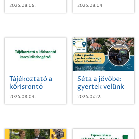
vízhasználatról
2026.08.06.
2026.08.04.
Tájékoztató a
Séta a jövőbe:
kőrisrontó
gyertek velünk
karcsúdíszbogárról
egy városi
2026.08.04.
2026.07.22.
időutazásra!