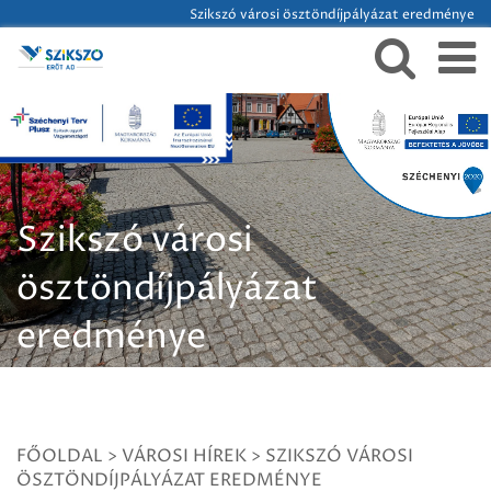
Szikszó városi ösztöndíjpályázat eredménye
Szikszó városi
ösztöndíjpályázat
eredménye
FŐOLDAL
>
VÁROSI HÍREK
>
SZIKSZÓ VÁROSI
ÖSZTÖNDÍJPÁLYÁZAT EREDMÉNYE