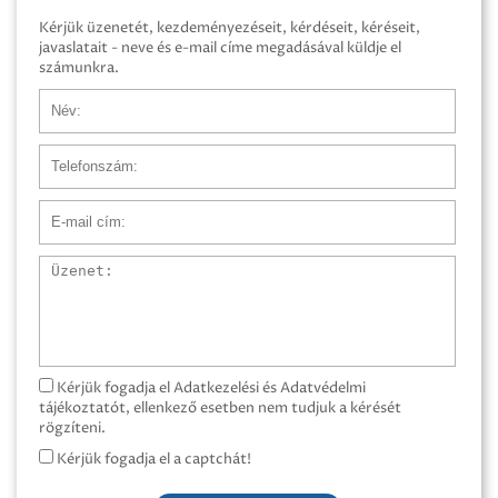
Kérjük üzenetét, kezdeményezéseit, kérdéseit, kéréseit,
javaslatait - neve és e-mail címe megadásával küldje el
számunkra.
Név
Telefonszám
E-mail cím
Üzenet
Kérjük fogadja el Adatkezelési és Adatvédelmi
tájékoztatót, ellenkező esetben nem tudjuk a kérését
rögzíteni.
Kérjük fogadja el a captchát!